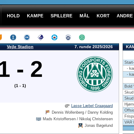
HOLD
KAMPE
SPILLERE
MÅL
KORT
ANDRE
Vejle Stadion
7. runde 2025/2026
KAM
1 - 2
Start
- kam
- kam
(1 - 1)
Bold
Skud 
Skud
Hjørn
Lasse Læbel Graagaard
Offsi
Dennis Wollenberg / Danny Kolding
Frisp
Mads Kristoffersen / Nikolaj Christensen
VAR 
Jonas Bøgelund