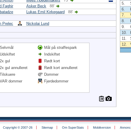
an Amon
Mees Hoedemakers
73'
5.
d Faghir
Asker Beck
88'
6.
abatadze
Lukas Emil Kirkegaard
88'
7.
8.
n Prelec
Nickolai Lund
9.
10.
11.
12.
Selvmål
Mål på straffespark
Udskiftet
Indskiftet
2x gul
Rødt kort
2x gul annulleret
Rødt kort annulleret
Tilskuere
Dommer
VAR dommer
Fjerdedommer
Copyright © 2007-26
Sitemap
Om SuperStats
Mobilversion
Annoncø