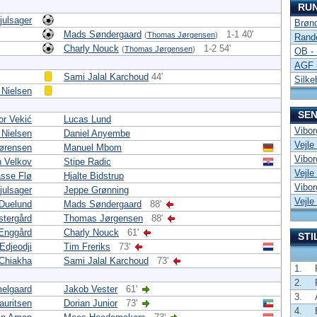
RU
julsager
Brønd
Mads Søndergaard
1-1 40'
(
Thomas Jørgensen
)
Rand
Charly Nouck
1-2 54'
(
Thomas Jørgensen
)
OB - 
AGF -
Sami Jalal Karchoud
44'
Silke
 Nielsen
SEN
or Vekić
Lucas Lund
Vibor
 Nielsen
Daniel Anyembe
Vejle
Sørensen
Manuel Mbom
Vibor
n Velkov
Stipe Radic
Vejle
sse Flø
Hjalte Bidstrup
Vibor
julsager
Jeppe Grønning
Vejle
 Duelund
Mads Søndergaard
88'
stergård
Thomas Jørgensen
88'
Enggård
Charly Nouck
61'
STI
Edjeodji
Tim Freriks
73'
Chiakha
Sami Jalal Karchoud
73'
1.
2.
elgaard
Jakob Vester
61'
3.
auritsen
Dorian Junior
73'
4.