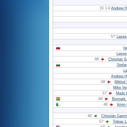
15' 1-0
Andrew H
57'
Lasse
Ig
Lasse
88'
Christian 
Stefa
La
Andrew H
68'
Mikkel
Mike Ve
57'
Mads 
68'
Bismark 
46'
Amin 
46'
Christian Gamm
57'
Tobias L