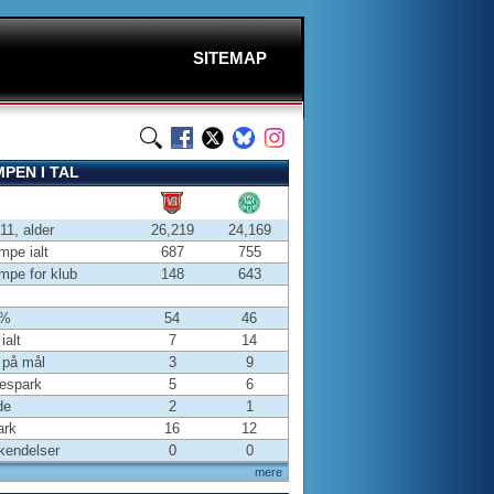
SITEMAP
PEN I TAL
-11, alder
26,219
24,169
pe ialt
687
755
pe for klub
148
643
 %
54
46
ialt
7
14
 på mål
3
9
espark
5
6
de
2
1
ark
16
12
kendelser
0
0
mere