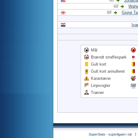
68'
Jonath
68'
Wahi
88'
Giorgi T
Iva
Mål
Brændt straffespark
Gult kort
Gult kort annulleret
Karantæne
Linjevogter
Træner
SuperStats - superligaen i tal