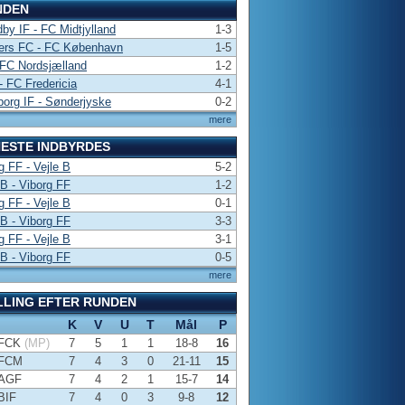
NDEN
by IF - FC Midtjylland
1-3
ers FC - FC København
1-5
FC Nordsjælland
1-2
 FC Fredericia
4-1
borg IF - Sønderjyske
0-2
mere
ESTE INDBYRDES
g FF - Vejle B
5-2
 B - Viborg FF
1-2
g FF - Vejle B
0-1
 B - Viborg FF
3-3
g FF - Vejle B
3-1
 B - Viborg FF
0-5
mere
LLING EFTER RUNDEN
K
V
U
T
Mål
P
FCK
(MP)
7
5
1
1
18-8
16
FCM
7
4
3
0
21-11
15
AGF
7
4
2
1
15-7
14
BIF
7
4
0
3
9-8
12