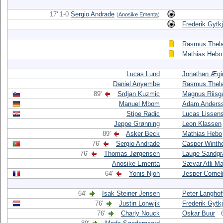
17' 1-0
Sergio Andrade
(
Anosike Ementa
)
Frederik Gytk
Rasmus Thela
Mathias Hebo
Lucas Lund
Jonathan Ægi
Daniel Anyembe
Rasmus Thela
89'
Srdjan Kuzmic
Magnus Riisg
Manuel Mbom
Adam Anders
Stipe Radic
Lucas Lissen
Jeppe Grønning
Leon Klassen
89'
Asker Beck
Mathias Hebo
76'
Sergio Andrade
Casper Winth
76'
Thomas Jørgensen
Lauge Sandgr
Anosike Ementa
Sævar Atli M
64'
Yonis Njoh
Jesper Cornel
64'
Isak Steiner Jensen
Peter Langhof
76'
Justin Lonwijk
Frederik Gytk
76'
Charly Nouck
Oskar Buur