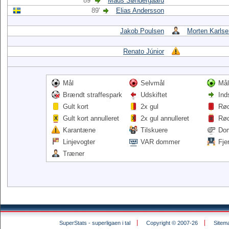
89'
Mads Søndergaard
89'
Elias Andersson
Jakob Poulsen
Morten Karlse
Renato Júnior
Mål
Selvmål
Mål
Brændt straffespark
Udskiftet
Ind
Gult kort
2x gul
Rød
Gult kort annulleret
2x gul annulleret
Rød
Karantæne
Tilskuere
Do
Linjevogter
VAR dommer
Fje
Træner
SuperStats - superligaen i tal
Copyright © 2007-26
Sitem