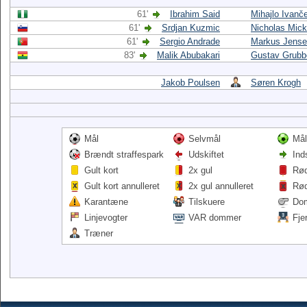
61'
Ibrahim Said
Mihajlo Ivanč
61'
Srdjan Kuzmic
Nicholas Mick
61'
Sergio Andrade
Markus Jens
83'
Malik Abubakari
Gustav Grubb
Jakob Poulsen
Søren Krogh
Mål
Selvmål
Mål
Brændt straffespark
Udskiftet
Ind
Gult kort
2x gul
Rød
Gult kort annulleret
2x gul annulleret
Rød
Karantæne
Tilskuere
Do
Linjevogter
VAR dommer
Fje
Træner