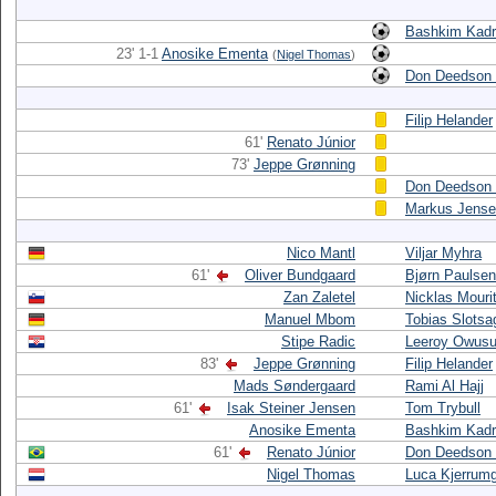
Bashkim Kadri
23' 1-1
Anosike Ementa
(
Nigel Thomas
)
Don Deedson 
Filip Helander
61'
Renato Júnior
73'
Jeppe Grønning
Don Deedson 
Markus Jens
Nico Mantl
Viljar Myhra
61'
Oliver Bundgaard
Bjørn Paulsen
Zan Zaletel
Nicklas Mouri
Manuel Mbom
Tobias Slotsa
Stipe Radic
Leeroy Owus
83'
Jeppe Grønning
Filip Helander
Mads Søndergaard
Rami Al Hajj
61'
Isak Steiner Jensen
Tom Trybull
Anosike Ementa
Bashkim Kadri
61'
Renato Júnior
Don Deedson 
Nigel Thomas
Luca Kjerrum