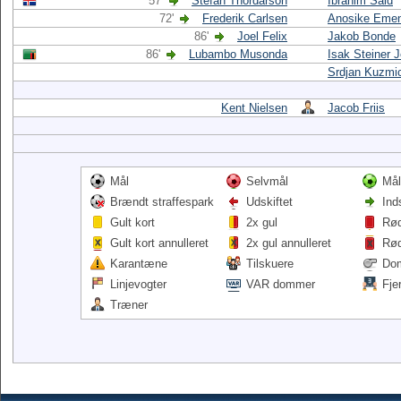
57'
Stefan Thordarson
Ibrahim Said
72'
Frederik Carlsen
Anosike Eme
86'
Joel Felix
Jakob Bonde
86'
Lubambo Musonda
Isak Steiner 
Srdjan Kuzmi
Kent Nielsen
Jacob Friis
Mål
Selvmål
Mål
Brændt straffespark
Udskiftet
Ind
Gult kort
2x gul
Rød
Gult kort annulleret
2x gul annulleret
Rød
Karantæne
Tilskuere
Do
Linjevogter
VAR dommer
Fje
Træner