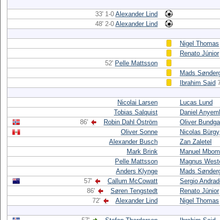
33' 1-0
Alexander Lind
48' 2-0
Alexander Lind
Nigel Thomas
Renato Júnior
52'
Pelle Mattsson
Mads Sønder
Ibrahim Said
Nicolai Larsen
Lucas Lund
Tobias Salquist
Daniel Anyem
86'
Robin Dahl Öström
Oliver Bundga
Oliver Sonne
Nicolas Bürgy
Alexander Busch
Zan Zaletel
Mark Brink
Manuel Mbom
Pelle Mattsson
Magnus Weste
Anders Klynge
Mads Sønder
57'
Callum McCowatt
Sergio Andrad
86'
Søren Tengstedt
Renato Júnior
72'
Alexander Lind
Nigel Thomas