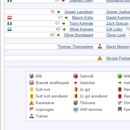
83'
Stephen Odey
Mustapha Bu
56'
Jesper Lauridsen
Jesper Juelsg
67'
Marvin Egho
Dawid Kurmin
67'
Tosin Kehinde
Zach Duncan
83'
Alhaji Kamara
Gift Links
70
83'
Oliver Bundgaard
Oliver Lund
Thomas Thomasberg
David Nielsen
Nicolai Pouls
Mål
Selvmål
Mål
Brændt straffespark
Udskiftet
Ind
Gult kort
2x gul
Rød
Gult kort annulleret
2x gul annulleret
Rød
Karantæne
Tilskuere
Do
Linjevogter
VAR dommer
Fje
Træner