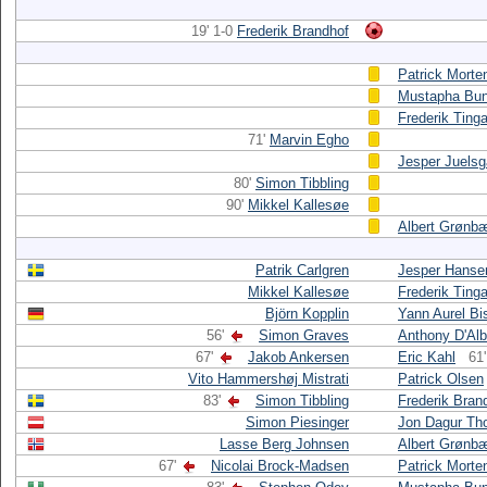
19' 1-0
Frederik Brandhof
Patrick Morte
Mustapha Bu
Frederik Ting
71'
Marvin Egho
Jesper Juelsg
80'
Simon Tibbling
90'
Mikkel Kallesøe
Albert Grønb
Patrik Carlgren
Jesper Hanse
Mikkel Kallesøe
Frederik Ting
Björn Kopplin
Yann Aurel Bi
56'
Simon Graves
Anthony D'Alb
67'
Jakob Ankersen
Eric Kahl
61'
Vito Hammershøj Mistrati
Patrick Olsen
83'
Simon Tibbling
Frederik Bran
Simon Piesinger
Jon Dagur Tho
Lasse Berg Johnsen
Albert Grønb
67'
Nicolai Brock-Madsen
Patrick Morte