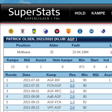
HOLD
KAMPE
PATRICK OLSEN, 2021/2022 (KLUB:
AGF
)
Position
Alder
Født
L
Midtbane
32
23.04.1994
Kampe
Mål
Assist
Hele kampe
Min
Start
Ind
13
0
1
8
871
9
4
Runde
Dato
Kamp
Res
Min
Mål
Assi
1
2021-07-18
AGF-BIF
1-1
90
1
2
2021-07-25
FCN-AGF
0-0
90
3
2021-08-01
AGF-RFC
1-2
90
4
2021-08-08
AaB-AGF
2-0
90
5
2021-08-15
AGF-FCK
1-3
82
6
2021-08-22
VFF-AGF
2-0
90