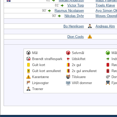
81'
Mikael Anderson
Mads Frøkjær
81'
Victor Torp
Troels Kløve
90'
Rasmus Nicolaisen
Ayo Simon O
90'
Nikolas Dyhr
Moses Opond
Bo Henriksen
Andreas Alm
Dion Cools
Mål
Selvmål
Mål
Brændt straffespark
Udskiftet
Ind
Gult kort
2x gul
Rød
Gult kort annulleret
2x gul annulleret
Rød
Karantæne
Tilskuere
Do
Linjevogter
VAR dommer
Fje
Træner