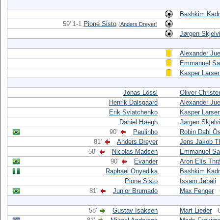
Bashkim Kadri
59' 1-1
Pione Sisto
(
Anders Dreyer
)
Jørgen Skjelv
Alexander Jue
Emmanuel Sa
Kasper Larse
Jonas Lössl
Oliver Christ
Henrik Dalsgaard
Alexander Jue
Erik Sviatchenko
Kasper Larse
Daniel Høegh
Jørgen Skjelv
90'
Paulinho
Robin Dahl Ö
81'
Anders Dreyer
Jens Jakob 
58'
Nicolas Madsen
Emmanuel Sa
90'
Evander
Aron Elís Thr
Raphael Onyedika
Bashkim Kadri
Pione Sisto
Issam Jebali
81'
Junior Brumado
Max Fenger
58'
Gustav Isaksen
Mart Lieder