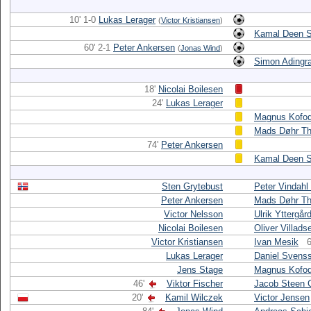
10' 1-0
Lukas Lerager
(
Victor Kristiansen
)
Kamal Deen 
60' 2-1
Peter Ankersen
(
Jonas Wind
)
Simon Adingr
18'
Nicolai Boilesen
24'
Lukas Lerager
Magnus Kofod
Mads Døhr T
74'
Peter Ankersen
Kamal Deen 
Sten Grytebust
Peter Vindahl
Peter Ankersen
Mads Døhr T
Victor Nelsson
Ulrik Yttergår
Nicolai Boilesen
Oliver Villads
Victor Kristiansen
Ivan Mesik
6
Lukas Lerager
Daniel Svens
Jens Stage
Magnus Kofod
46'
Viktor Fischer
Jacob Steen 
20'
Kamil Wilczek
Victor Jensen