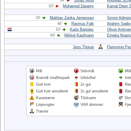
84'
Jonas Wind
Andreas Schj
63'
Mohamed Daramy
Kamal Deen 
20'
Mathias Zanka Jørgensen
Simon Adingr
46'
Rasmus Falk
Ibrahim Sadiq
63'
Karlo Bartolec
Oliver Antman
84'
Mikkel Kaufmann
Emeka Nnama
Jess Thorup
Flemming Ped
Mål
Selvmål
Mål
Brændt straffespark
Udskiftet
Ind
Gult kort
2x gul
Rød
Gult kort annulleret
2x gul annulleret
Rød
Karantæne
Tilskuere
Do
Linjevogter
VAR dommer
Fje
Træner