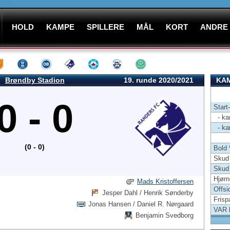
HOLD
KAMPE
SPILLERE
MÅL
KORT
ANDRE
Brøndby Stadion
19. runde 2020/2021
KAM
0 - 0
Start
- kam
- kam
(0 - 0)
Bold
Skud 
Skud
Hjørn
Mads Kristoffersen
Offsi
Jesper Dahl / Henrik Sønderby
Frisp
Jonas Hansen / Daniel R. Nørgaard
VAR 
Benjamin Svedborg