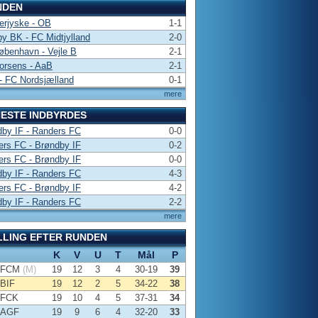
NDEN
erjyske - OB
1-1
y BK - FC Midtjylland
2-0
benhavn - Vejle B
2-1
orsens - AaB
2-1
- FC Nordsjælland
0-1
mere
ESTE INDBYRDES
by IF - Randers FC
0-0
rs FC - Brøndby IF
0-2
rs FC - Brøndby IF
0-0
by IF - Randers FC
4-3
rs FC - Brøndby IF
4-2
by IF - Randers FC
2-2
mere
LLING EFTER RUNDEN
K
V
U
T
Mål
P
FCM
(M)
19
12
3
4
30-19
39
BIF
19
12
2
5
34-22
38
FCK
19
10
4
5
37-31
34
AGF
19
9
6
4
32-20
33