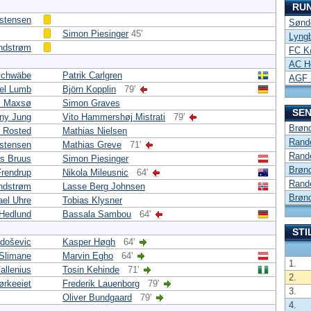
RU
istensen
Sønd
Simon Piesinger
45'
Lyngb
indstrøm
FC Kø
AC H
Schwäbe
Patrik Carlgren
AGF 
el Lumb
Björn Kopplin
79'
s Maxsø
Simon Graves
SEN
ny Jung
Vito Hammershøj Mistrati
79'
Brønd
d Rosted
Mathias Nielsen
Rande
istensen
Mathias Greve
71'
Rande
s Bruus
Simon Piesinger
Brønd
Frendrup
Nikola Mileusnic
64'
Rande
indstrøm
Lasse Berg Johnsen
Brønd
ael Uhre
Tobias Klysner
Hedlund
Bassala Sambou
64'
STI
adoševic
Kasper Høgh
64'
 Slimane
Marvin Egho
64'
1.
allenius
Tosin Kehinde
71'
2.
ørkeeiet
Frederik Lauenborg
79'
3.
Oliver Bundgaard
79'
4.