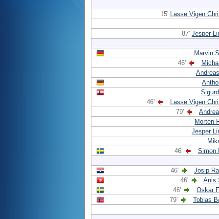
15'
Lasse Vigen Chr
87'
Jesper L
Marvin 
46'
Micha
Andrea
Antho
Sigur
46'
Lasse Vigen Chr
79'
Andrea
Morten 
Jesper L
Mik
46'
Simon 
46'
Josip R
46'
Anis
46'
Oskar F
79'
Tobias B