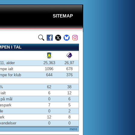
SITEMAP
PEN I TAL
-11, alder
25,363
26,97
pe ialt
1096
678
pe for klub
644
376
 %
62
38
ialt
6
12
 på mål
0
6
espark
7
5
de
0
2
ark
12
8
kendelser
0
0
mere