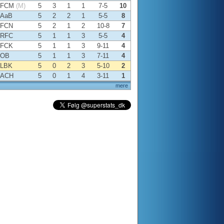
FCM
(M)
5
3
1
1
7-5
10
AaB
5
2
2
1
5-5
8
FCN
5
2
1
2
10-8
7
RFC
5
1
1
3
5-5
4
FCK
5
1
1
3
9-11
4
OB
5
1
1
3
7-11
4
LBK
5
0
2
3
5-10
2
ACH
5
0
1
4
3-11
1
mere