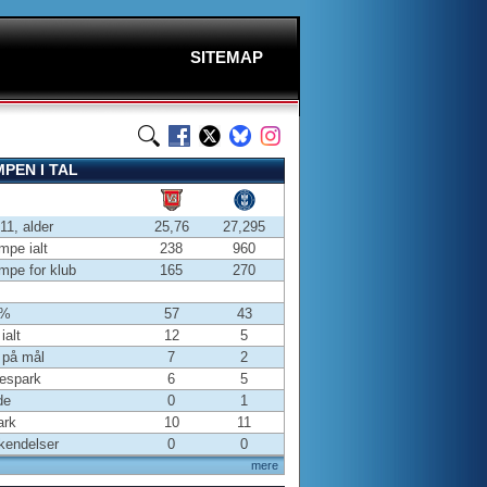
SITEMAP
PEN I TAL
-11, alder
25,76
27,295
pe ialt
238
960
pe for klub
165
270
 %
57
43
ialt
12
5
 på mål
7
2
espark
6
5
de
0
1
ark
10
11
kendelser
0
0
mere