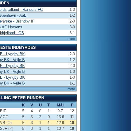
NDEN
rdsjælland - Randers FC
1-0
øbenhavn - AaB
1-2
rjyske - Brøndby IF
2-0
- AC Horsens
3-0
dtjylland - OB
3-1
mere
ESTE INDBYRDES
 B - Lyngby BK
2-0
y BK - Vejle B
1-2
 B - Lyngby BK
2-0
y BK - Vejle B
1-0
 B - Lyngby BK
1-0
y BK - Vejle B
1-1
mere
LLING EFTER RUNDEN
K
V
U
T
Mål
P
BIF
5
4
0
1
9-7
12
AGF
5
3
2
0
13-6
11
VB
(O)
5
3
1
1
12-9
10
SJF
(P)
5
3
1
1
10-7
10