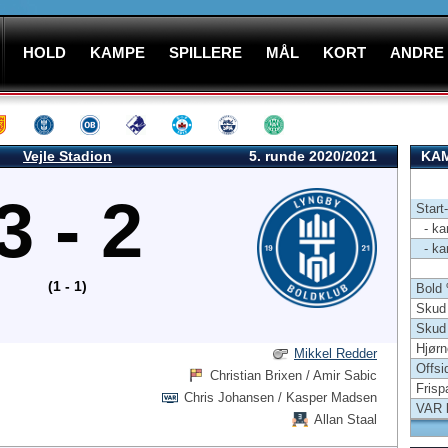
HOLD
KAMPE
SPILLERE
MÅL
KORT
ANDRE
Vejle Stadion
5. runde 2020/2021
KAM
3 - 2
Start
- kam
- kam
(1 - 1)
Bold
Skud 
Skud
Hjørn
Mikkel Redder
Offsi
Christian Brixen / Amir Sabic
Frisp
Chris Johansen / Kasper Madsen
VAR 
Allan Staal