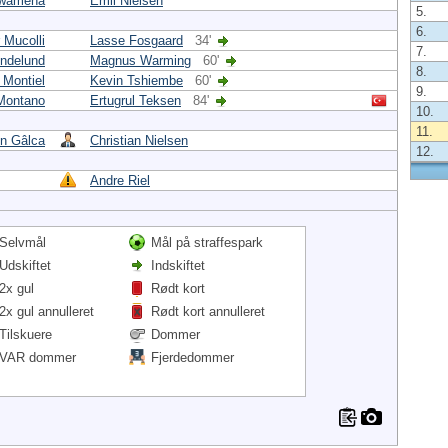
Dwamena
Emil Nielsen
5.
6.
 Mucolli
Lasse Fosgaard
34'
7.
ndelund
Magnus Warming
60'
8.
 Montiel
Kevin Tshiembe
60'
9.
Montano
Ertugrul Teksen
84'
10.
11.
in Gâlca
Christian Nielsen
12.
Andre Riel
Selvmål
Mål på straffespark
Udskiftet
Indskiftet
2x gul
Rødt kort
2x gul annulleret
Rødt kort annulleret
Tilskuere
Dommer
VAR dommer
Fjerdedommer