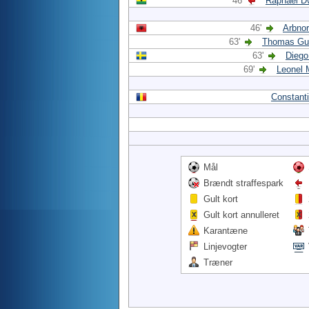
46'
Raphael 
46'
Arbnor
63'
Thomas Gu
63'
Diego
69'
Leonel 
Constant
Mål
Brændt straffespark
Gult kort
Gult kort annulleret
Karantæne
Linjevogter
Træner