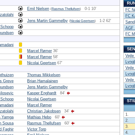
RU
Emil Nielsen
0-1 10'
(
Rasmus Thellufsen
)
FC No
zatolahi
FC K
Jens Martin Gammelby
1-2 62'
(
Nicolai Geertsen
)
Sønde
 Schoop
AGF 
mundsen
FC Mi
amadani
SEN
Marcel Rømer
36'
Vejle
Marcel Rømer
58'
Lyngb
Nicolai Geertsen
67'
Vejle
Lyngb
othuizen
Thomas Mikkelsen
Vejle
s Greve
Brian Hamalainen
Lyngb
mundsen
Jens Martin Gammelby
ilosevic
Kasper Enghardt
84'
 Schoop
Nicolai Geertsen
STI
amadani
Marcel Rømer
zatolahi
Christian Jakobsen
34'
1.
n Yamga
Mathias Hebo
60'
2.
an Sousa
Rasmus Thellufsen
60'
3.
d Faghir
Victor Torp
4.