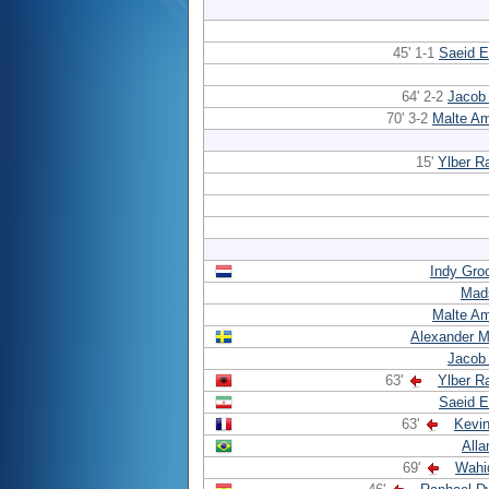
45' 1-1
Saeid E
64' 2-2
Jacob
70' 3-2
Malte A
15'
Ylber R
Indy Gro
Mad
Malte A
Alexander M
Jacob
63'
Ylber R
Saeid E
63'
Kevi
All
69'
Wahi