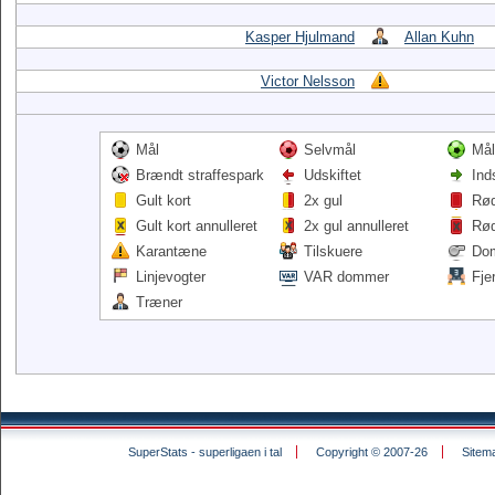
Kasper Hjulmand
Allan Kuhn
Victor Nelsson
Mål
Selvmål
Mål
Brændt straffespark
Udskiftet
Ind
Gult kort
2x gul
Rød
Gult kort annulleret
2x gul annulleret
Rød
Karantæne
Tilskuere
Do
Linjevogter
VAR dommer
Fje
Træner
SuperStats - superligaen i tal
Copyright © 2007-26
Sitem