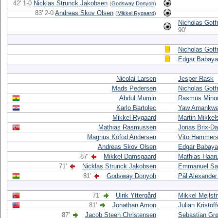
42' 1-0
Nicklas Strunck Jakobsen
(
Godsway Donyoh
)
83' 2-0
Andreas Skov Olsen
(
Mikkel Rygaard
)
Nicholas Gotf
90'
Nicholas Gotf
Edgar Babay
Nicolai Larsen
Jesper Rask
Mads Pedersen
Nicholas Gotf
Abdul Mumin
Rasmus Minor
Karlo Bartolec
Yaw Amankw
Mikkel Rygaard
Martin Mikkel
Mathias Rasmussen
Jonas Brix-D
Magnus Kofod Andersen
Vito Hammersh
Andreas Skov Olsen
Edgar Babay
87'
Mikkel Damsgaard
Mathias Haar
71'
Nicklas Strunck Jakobsen
Emmanuel Sa
81'
Godsway Donyoh
Pål Alexander
71'
Ulrik Yttergård
Mikkel Mejlst
81'
Jonathan Amon
Julian Kristof
87'
Jacob Steen Christensen
Sebastian Gr