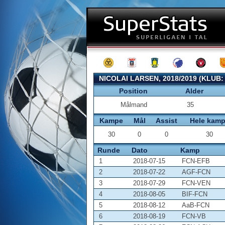
NICOLAI LARSEN, 2018/2019 (KLUB
Position
Alder
Målmand
35
Kampe
Mål
Assist
Hele kam
30
0
0
30
Runde
Dato
Kamp
1
2018-07-15
FCN-EFB
2
2018-07-22
AGF-FCN
3
2018-07-29
FCN-VEN
4
2018-08-05
BIF-FCN
5
2018-08-12
AaB-FCN
6
2018-08-19
FCN-VB