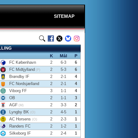
SITEMAP
LLING
K
Mål
P
FC København
2
6-3
6
FC Midtjylland
2
5-3
6
(P)
Brøndby IF
2
2-1
4
FC Nordsjælland
2
2-1
4
Viborg FF
3
1-1
4
OB
2
1-1
3
AGF
2
3-3
2
(M)
Lyngby BK
2
4-5
1
(O)
AC Horsens
2
2-3
1
(O)
Randers FC
2
1-2
1
Silkeborg IF
2
2-4
1