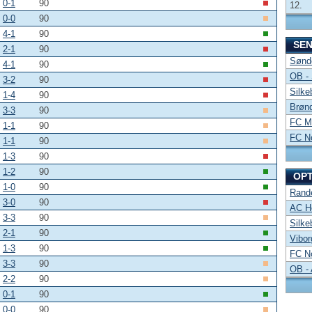
0-1
90
12.
0-0
90
4-1
90
SE
2-1
90
Sønde
4-1
90
OB -
3-2
90
Silke
1-4
90
Brønd
3-3
90
FC Mi
1-1
90
FC No
1-1
90
1-3
90
1-2
90
OP
1-0
90
Rand
3-0
90
AC Ho
3-3
90
Silke
2-1
90
Vibor
1-3
90
FC No
3-3
90
OB -
2-2
90
0-1
90
0-0
90