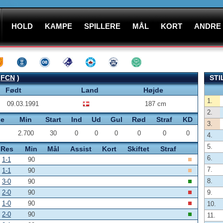
HOLD
KAMPE
SPILLERE
MÅL
KORT
ANDRE
:
FCN
)
STI
Født
Land
Højde
1.
09.03.1991
187 cm
2.
pe
Min
Start
Ind
Ud
Gul
Rød
Straf
KD
3.
2.700
30
0
0
0
0
0
0
4.
5.
Res
Min
Mål
Assist
Kort
Skiftet
Straf
6.
1-1
90
7.
1-1
90
8.
3-0
90
2-0
90
9.
1-0
90
10.
2-0
90
11.