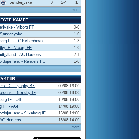
Sønderjyske
3
2-4
1
mere
NESTE KAMPE
rjyske - Viborg FF
0-0
 Sønderjyske
1-0
borg IF - FC København
1-3
by IF - Viborg FF
1-0
dtjylland - AC Horsens
2-1
rdsjælland - Randers FC
1-0
TAKTER
ers FC - Lyngby BK
09/08 16:00
rsens - Brøndby IF
09/08 18:00
borg IF - OB
10/08 19:00
g FF - AGF
14/08 19:00
rdsjælland - Silkeborg IF
16/08 14:00
 AC Horsens
16/08 14:00
mere