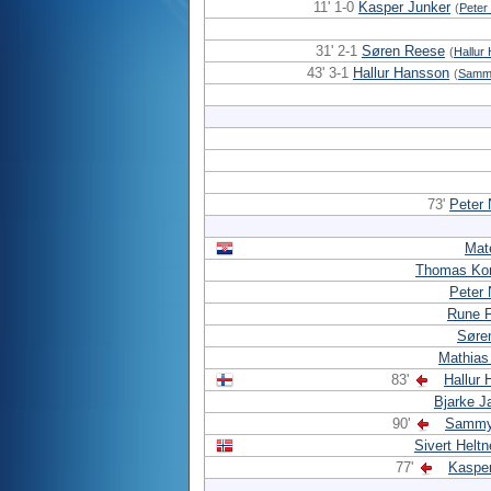
11' 1-0
Kasper Junker
(
Pete
31' 2-1
Søren Reese
(
Hallur
43' 3-1
Hallur Hansson
(
Sammy
73'
Peter
Mat
Thomas Kor
Peter
Rune F
Søre
Mathias
83'
Hallur
Bjarke J
90'
Sammy
Sivert Heltn
77'
Kasper