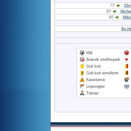
77'
Oliv
83'
Micha
90'
Mikk
Bo He
Mål
Brændt straffespark
Gult kort
Gult kort annulleret
Karantæne
Linjevogter
Træner