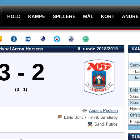
HOLD
KAMPE
SPILLERE
MÅL
KORT
ANDRE
Hybel Arena Horsens
9. runde 2018/2019
KAM
3 - 2
Start
- kam
- kam
(3 - 1)
Bold
Skud 
Skud
Hjørn
Anders Poulsen
Offsi
Elvis Boric / Henrik Sønderby
Frisp
Sandi Putros
RU