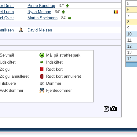
5.
er Drost
Pierre Kanstrup
37'
6.
el Lumb
Ryan Mmaae
64'
7.
el Qvist
Martin Spelmann
84'
8.
9.
nriksen
David Nielsen
10.
11.
12.
13.
Selvmål
Mål på straffespark
14.
Udskiftet
Indskiftet
2x gul
Rødt kort
2x gul annulleret
Rødt kort annulleret
Tilskuere
Dommer
VAR dommer
Fjerdedommer