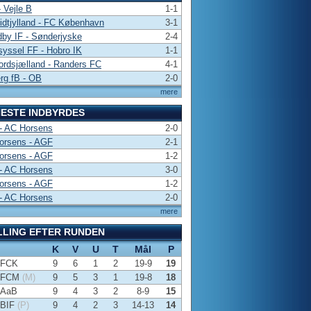
 Vejle B
1-1
dtjylland - FC København
3-1
by IF - Sønderjyske
2-4
yssel FF - Hobro IK
1-1
rdsjælland - Randers FC
4-1
rg fB - OB
2-0
mere
ESTE INDBYRDES
- AC Horsens
2-0
orsens - AGF
2-1
orsens - AGF
1-2
- AC Horsens
3-0
orsens - AGF
1-2
- AC Horsens
2-0
mere
LLING EFTER RUNDEN
K
V
U
T
Mål
P
FCK
9
6
1
2
19-9
19
FCM
(M)
9
5
3
1
19-8
18
AaB
9
4
3
2
8-9
15
BIF
(P)
9
4
2
3
14-13
14