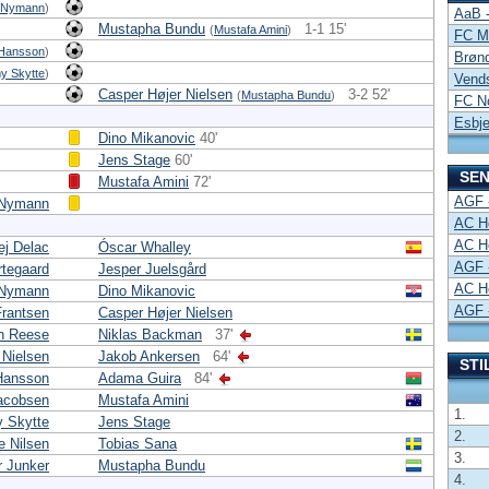
r Nymann
)
AaB -
Mustapha Bundu
1-1 15'
(
Mustafa Amini
)
FC Mi
 Hansson
)
Brønd
 Skytte
)
Vends
Casper Højer Nielsen
3-2 52'
(
Mustapha Bundu
)
FC No
Esbje
Dino Mikanovic
40'
Jens Stage
60'
SEN
Mustafa Amini
72'
AGF 
 Nymann
AC H
AC H
ej Delac
Óscar Whalley
AGF 
tegaard
Jesper Juelsgård
AC H
 Nymann
Dino Mikanovic
AGF 
rantsen
Casper Højer Nielsen
n Reese
Niklas Backman
37'
 Nielsen
Jakob Ankersen
64'
STI
 Hansson
Adama Guira
84'
acobsen
Mustafa Amini
1.
 Skytte
Jens Stage
2.
e Nilsen
Tobias Sana
3.
 Junker
Mustapha Bundu
4.