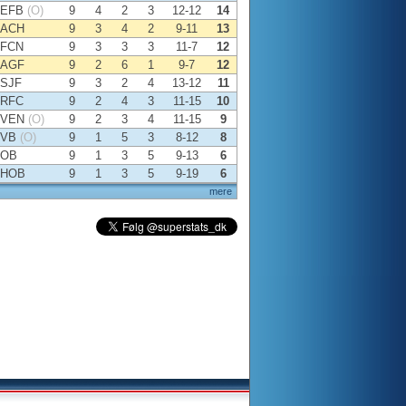
EFB
(O)
9
4
2
3
12-12
14
ACH
9
3
4
2
9-11
13
FCN
9
3
3
3
11-7
12
AGF
9
2
6
1
9-7
12
SJF
9
3
2
4
13-12
11
RFC
9
2
4
3
11-15
10
VEN
(O)
9
2
3
4
11-15
9
VB
(O)
9
1
5
3
8-12
8
OB
9
1
3
5
9-13
6
HOB
9
1
3
5
9-19
6
mere