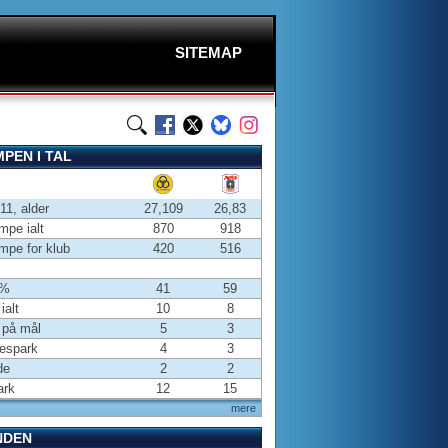
SITEMAP
PEN I TAL
-11, alder
27,109
26,83
pe ialt
870
918
pe for klub
420
516
 %
41
59
ialt
10
8
 på mål
5
3
espark
4
3
de
2
2
ark
12
15
mere
NDEN