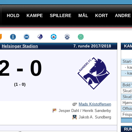
HOLD
KAMPE
SPILLERE
MÅL
KORT
ANDRE
Helsingør Stadion
7. runde 2017/2018
KAM
2 - 0
Start
- kam
- kam
(1 - 0)
Bold
Skud 
Skud
Hjørn
Mads Kristoffersen
Offsi
Jesper Dahl / Henrik Sønderby
Frisp
Jakob A. Sundberg
RU