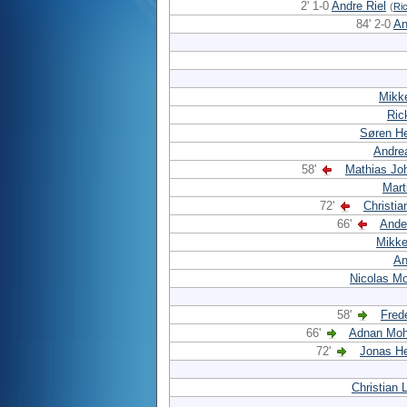
2' 1-0
Andre Riel
(
Ri
84' 2-0
An
Mikk
Ric
Søren He
Andre
58'
Mathias Jo
Mart
72'
Christia
66'
Ande
Mikke
An
Nicolas M
58'
Fred
66'
Adnan Mo
72'
Jonas He
Christian 