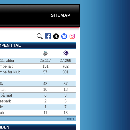
SITEMAP
PEN I TAL
-11, alder
25,117
27,268
pe ialt
131
782
pe for klub
57
501
 %
43
57
ialt
10
13
 på mål
6
3
espark
2
5
de
1
7
ark
11
13
mere
NDEN