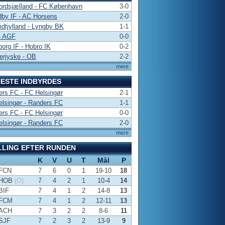
ordsjælland - FC København
3-0
by IF - AC Horsens
2-0
dtjylland - Lyngby BK
1-1
- AGF
0-0
borg IF - Hobro IK
0-2
erjyske - OB
2-2
mere
ESTE INDBYRDES
rs FC - FC Helsingør
2-1
lsingør - Randers FC
1-1
rs FC - FC Helsingør
0-0
lsingør - Randers FC
2-0
mere
LLING EFTER RUNDEN
K
V
U
T
Mål
P
FCN
7
6
0
1
19-10
18
HOB
(O)
7
4
2
1
10-4
14
BIF
7
4
1
2
14-8
13
FCM
7
4
1
2
12-11
13
ACH
7
3
2
2
8-6
11
SJF
7
2
3
2
13-9
9