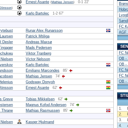
Ernest Asante
0-1 22'
(
Mathias Jensen
)
Brønd
Jönsson
)
Hobro
Karlo Bartolec
1-2 67'
Lyngb
Sønd
FC K
rytebust
Runar Alex Runarsson
AGF 
Laursen
Patrick Mtiliga
l Desler
Andreas Maxsø
SEN
Tingager
Mads Pedersen
FC No
ochukwu
Viktor Tranberg
OB - 
 Nielsen
Victor Nelsson
OB - 
verskov
Karlo Bartolec
FC No
undsson
Emiliano Marcondes
85'
FC No
acobsen
Mathias Jensen
74'
OB - 
Helenius
Godsway Donyoh
Jönsson
Ernest Asante
62'
STI
s Greve
Tobias Mikkelsen
62'
stersen
Magnus Kofod Andersen
74'
1.
 Thrane
Mathias Rasmussen
85'
2.
3.
 Nielsen
Kasper Hjulmand
4.