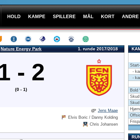
HOLD
KAMPE
SPILLERE
MÅL
KORT
ANDRE
Nature Energy Park
1. runde 2017/2018
KAM
1 - 2
Start
- kam
- kam
(0 - 1)
Bold
Skud 
Skud
Hjørn
Jens Maae
Offsi
Elvis Boric / Danny Kolding
Frisp
Chris Johansen
RU