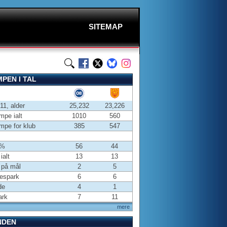
SITEMAP
PEN I TAL
-11, alder
25,232
23,226
pe ialt
1010
560
pe for klub
385
547
 %
56
44
ialt
13
13
 på mål
2
5
espark
6
6
de
4
1
ark
7
11
mere
NDEN