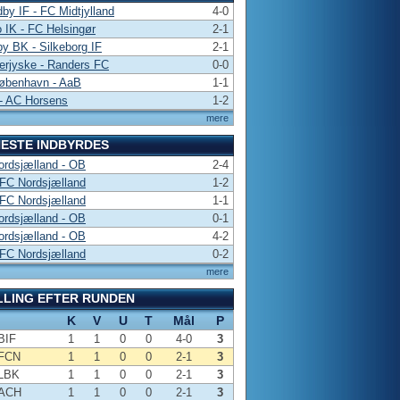
by IF - FC Midtjylland
4-0
 IK - FC Helsingør
2-1
y BK - Silkeborg IF
2-1
erjyske - Randers FC
0-0
øbenhavn - AaB
1-1
- AC Horsens
1-2
mere
ESTE INDBYRDES
rdsjælland - OB
2-4
FC Nordsjælland
1-2
FC Nordsjælland
1-1
rdsjælland - OB
0-1
rdsjælland - OB
4-2
FC Nordsjælland
0-2
mere
LLING EFTER RUNDEN
K
V
U
T
Mål
P
BIF
1
1
0
0
4-0
3
FCN
1
1
0
0
2-1
3
LBK
1
1
0
0
2-1
3
ACH
1
1
0
0
2-1
3