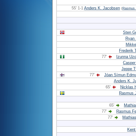
55' 1-1
Anders K. Jacobsen
(
Rasmus 
Sten G
Ryan 
Mikke
Frederik 
77'
Izunna Uz
Casper
Jeppe T
77'
Jóan Símun Edm
Anders K. J
65'
Nicklas 
Rasmus 
65'
Mathia
77'
Rasmus Fe
77'
Mathias
Kent