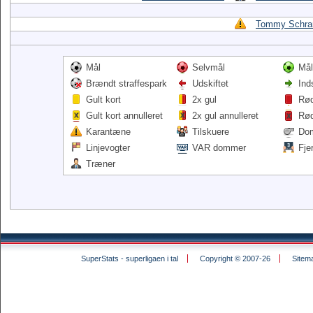
Tommy Schr
Mål
Selvmål
Mål
Brændt straffespark
Udskiftet
Ind
Gult kort
2x gul
Rød
Gult kort annulleret
2x gul annulleret
Rød
Karantæne
Tilskuere
Do
Linjevogter
VAR dommer
Fje
Træner
SuperStats - superligaen i tal
Copyright © 2007-26
Sitem