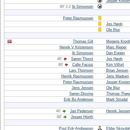
Jesper Kriste
90' 2-2
Ib Simonsen
Peter Rasmussen
Jes Høgh
Ole Bjur
Thomas Gill
Mogens Krog
Henrik V Kristensen
Marc Rieper
Ib Simonsen
Dan Eggen
46'
Søren Thorst
Jes Høgh
80'
Calle Facius
Kim Vilfort
Lars Thomsen
Brian Jensen
Henrik Rasmussen
Jens Madsen
Peter Rasmussen
Jesper Kriste
Jens Jessen
Ole Bjur
Søren Dissing
Thomas Thøg
Erik Bo Andersen
Mark Strudal
46'
Jan Pedersen
Henrik Jense
80'
Jesper Hjorth
Poul Erik Andreasen
Ebbe Skovdah