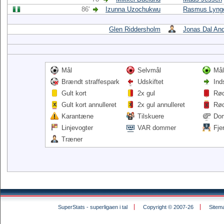
86'
Izunna Uzochukwu
Rasmus Lynge
Glen Riddersholm
Jonas Dal An
Mål
Selvmål
Mål
Brændt straffespark
Udskiftet
Ind
Gult kort
2x gul
Rød
Gult kort annulleret
2x gul annulleret
Rød
Karantæne
Tilskuere
Do
Linjevogter
VAR dommer
Fje
Træner
SuperStats - superligaen i tal
Copyright © 2007-26
Sitem