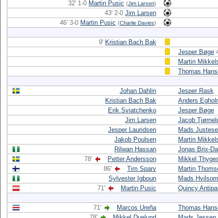
32' 1-0
Martin Pusic
(
Jim Larsen
)
43' 2-0
Jim Larsen
46' 3-0
Martin Pusic
(
Charlie Davies
)
9'
Kristian Bach Bak
Jesper Bøge
Martin Mikkel
Thomas Hans
Johan Dahlin
Jesper Rask
Kristian Bach Bak
Anders Egho
Erik Sviatchenko
Jesper Bøge
Jim Larsen
Jacob Tjørnel
Jesper Lauridsen
Mads Justes
Jakob Poulsen
Martin Mikkel
Rilwan Hassan
Jonas Brix-D
78'
Petter Andersson
Mikkel Thyge
86'
Tim Sparv
Martin Thoms
Sylvester Igboun
Mads Hvilso
71'
Martin Pusic
Quincy Antipa
71'
Marcos Ureña
Thomas Hans
78'
Mikkel Duelund
Mads Jessen