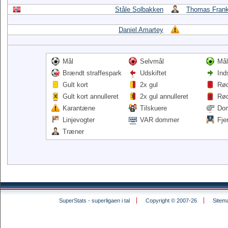
Ståle Solbakken
Thomas Fran
Daniel Amartey
Mål
Selvmål
Mål
Brændt straffespark
Udskiftet
Ind
Gult kort
2x gul
Rød
Gult kort annulleret
2x gul annulleret
Rød
Karantæne
Tilskuere
Do
Linjevogter
VAR dommer
Fje
Træner
SuperStats - superligaen i tal
Copyright © 2007-26
Sitem