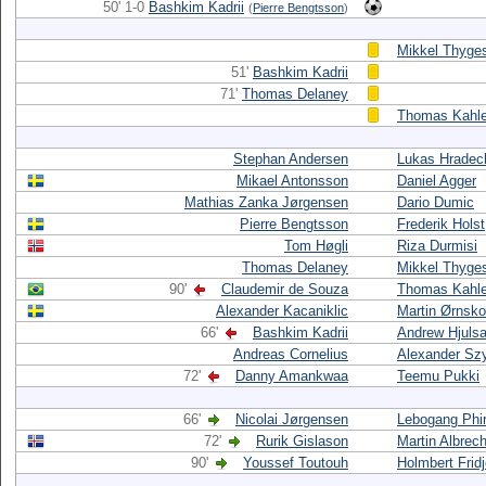
50' 1-0
Bashkim Kadrii
(
Pierre Bengtsson
)
Mikkel Thyge
51'
Bashkim Kadrii
71'
Thomas Delaney
Thomas Kahle
Stephan Andersen
Lukas Hradec
Mikael Antonsson
Daniel Agger
Mathias Zanka Jørgensen
Dario Dumic
Pierre Bengtsson
Frederik Holst
Tom Høgli
Riza Durmisi
Thomas Delaney
Mikkel Thyge
90'
Claudemir de Souza
Thomas Kahle
Alexander Kacaniklic
Martin Ørnsk
66'
Bashkim Kadrii
Andrew Hjuls
Andreas Cornelius
Alexander Sz
72'
Danny Amankwaa
Teemu Pukki
66'
Nicolai Jørgensen
Lebogang Phir
72'
Rurik Gislason
Martin Albrec
90'
Youssef Toutouh
Holmbert Frid