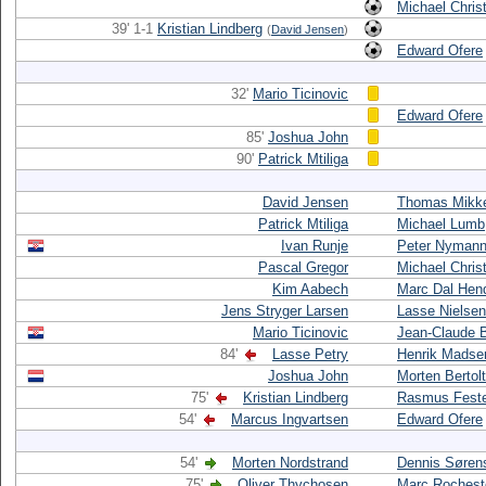
Michael Chris
39' 1-1
Kristian Lindberg
(
David Jensen
)
Edward Ofere
32'
Mario Ticinovic
Edward Ofere
85'
Joshua John
90'
Patrick Mtiliga
David Jensen
Thomas Mikk
Patrick Mtiliga
Michael Lumb
Ivan Runje
Peter Nyman
Pascal Gregor
Michael Chris
Kim Aabech
Marc Dal Hen
Jens Stryger Larsen
Lasse Nielsen
Mario Ticinovic
Jean-Claude 
84'
Lasse Petry
Henrik Madse
Joshua John
Morten Bertolt
75'
Kristian Lindberg
Rasmus Fest
54'
Marcus Ingvartsen
Edward Ofere
54'
Morten Nordstrand
Dennis Søren
75'
Oliver Thychosen
Marc Rochest