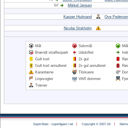
84'
Mikkel Jensen
Kasper Hjulmand
Ove Pederse
Nicolai Stokholm
Mål
Selvmål
Mål
Brændt straffespark
Udskiftet
Ind
Gult kort
2x gul
Rød
Gult kort annulleret
2x gul annulleret
Rød
Karantæne
Tilskuere
Do
Linjevogter
VAR dommer
Fje
Træner
SuperStats - superligaen i tal
Copyright © 2007-26
Sitem