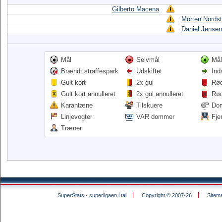
Gilberto Macena
Morten Nordst
Daniel Jensen
Mål
Selvmål
Mål
Brændt straffespark
Udskiftet
Ind
Gult kort
2x gul
Rød
Gult kort annulleret
2x gul annulleret
Rød
Karantæne
Tilskuere
Do
Linjevogter
VAR dommer
Fje
Træner
SuperStats - superligaen i tal
Copyright © 2007-26
Sitem