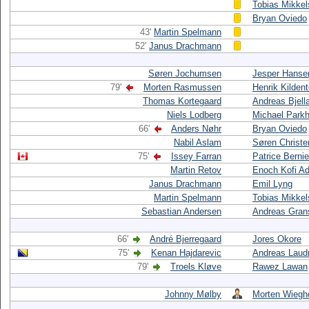
Tobias Mikke
Bryan Oviedo
43'
Martin Spelmann
52'
Janus Drachmann
Søren Jochumsen
Jesper Hanse
79'
Morten Rasmussen
Henrik Kildent
Thomas Kortegaard
Andreas Bjell
Niels Lodberg
Michael Parkh
66'
Anders Nøhr
Bryan Oviedo
Nabil Aslam
Søren Christ
75'
Issey Farran
Patrice Bernie
Martin Retov
Enoch Kofi A
Janus Drachmann
Emil Lyng
Martin Spelmann
Tobias Mikke
Sebastian Andersen
Andreas Gran
66'
André Bjerregaard
Jores Okore
75'
Kenan Hajdarevic
Andreas Laud
79'
Troels Kløve
Rawez Lawan
Johnny Mølby
Morten Wiegh