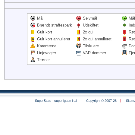
Mål
Selvmål
Mål
Brændt straffespark
Udskiftet
Ind
Gult kort
2x gul
Rød
Gult kort annulleret
2x gul annulleret
Rød
Karantæne
Tilskuere
Do
Linjevogter
VAR dommer
Fje
Træner
SuperStats - superligaen i tal
Copyright © 2007-26
Sitem