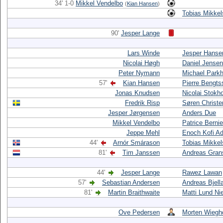
34' 1-0
Mikkel Vendelbo
(
Kian Hansen
)
Tobias Mikke
90'
Jesper Lange
Lars Winde
Jesper Hanse
Nicolai Høgh
Daniel Jensen
Peter Nymann
Michael Parkh
57'
Kian Hansen
Pierre Bengts
Jonas Knudsen
Nicolai Stokh
Fredrik Risp
Søren Christ
Jesper Jørgensen
Anders Due
Mikkel Vendelbo
Patrice Bernie
Jeppe Mehl
Enoch Kofi A
44'
Arnór Smárason
Tobias Mikke
81'
Tim Janssen
Andreas Gran
44'
Jesper Lange
Rawez Lawan
57'
Sebastian Andersen
Andreas Bjell
81'
Martin Braithwaite
Matti Lund Ni
Ove Pedersen
Morten Wiegh