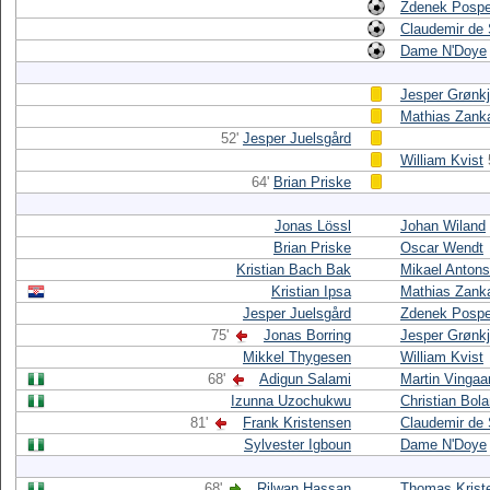
Zdenek Posp
Claudemir de
Dame N'Doye
Jesper Grønk
Mathias Zank
52'
Jesper Juelsgård
William Kvist
64'
Brian Priske
Jonas Lössl
Johan Wiland
Brian Priske
Oscar Wendt
Kristian Bach Bak
Mikael Anton
Kristian Ipsa
Mathias Zank
Jesper Juelsgård
Zdenek Posp
75'
Jonas Borring
Jesper Grønk
Mikkel Thygesen
William Kvist
68'
Adigun Salami
Martin Vingaa
Izunna Uzochukwu
Christian Bol
81'
Frank Kristensen
Claudemir de
Sylvester Igboun
Dame N'Doye
68'
Rilwan Hassan
Thomas Krist