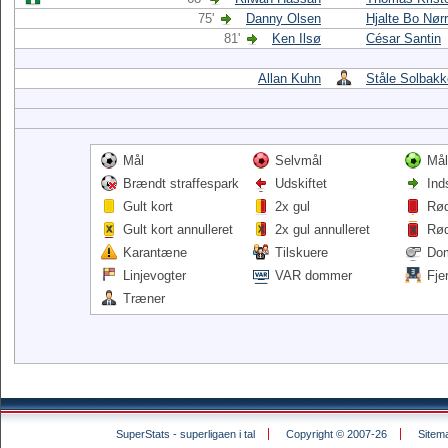
75'
Danny Olsen
Hjalte Bo Nør
81'
Ken Ilsø
César Santin
Allan Kuhn
Ståle Solbak
Mål
Selvmål
Mål
Brændt straffespark
Udskiftet
Ind
Gult kort
2x gul
Rød
Gult kort annulleret
2x gul annulleret
Rød
Karantæne
Tilskuere
Do
Linjevogter
VAR dommer
Fje
Træner
SuperStats - superligaen i tal
Copyright © 2007-26
Sitem