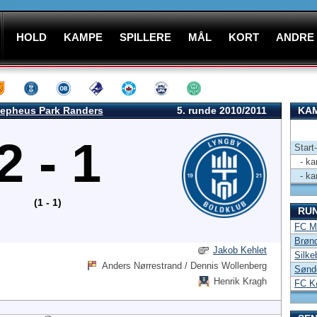
HOLD
KAMPE
SPILLERE
MÅL
KORT
ANDRE
epheus Park Randers
5. runde 2010/2011
KAM
2 - 1
Start
- kam
- kam
(1 - 1)
RU
FC Mi
Brønd
Jakob Kehlet
Silke
Anders Nørrestrand / Dennis Wollenberg
Sønd
Henrik Kragh
FC K