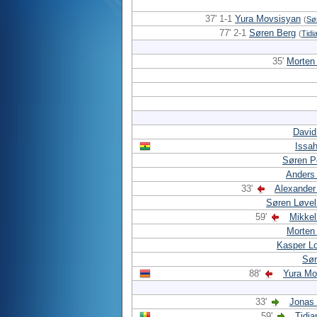
37' 1-1
Yura Movsisyan
(
Sø
77' 2-1
Søren Berg
(
Tidi
35'
Morten
David
Issa
Søren P
Anders
33'
Alexander
Søren Løvel
59'
Mikkel
Morten
Kasper L
Sør
88'
Yura Mo
33'
Jonas
59'
Tidi