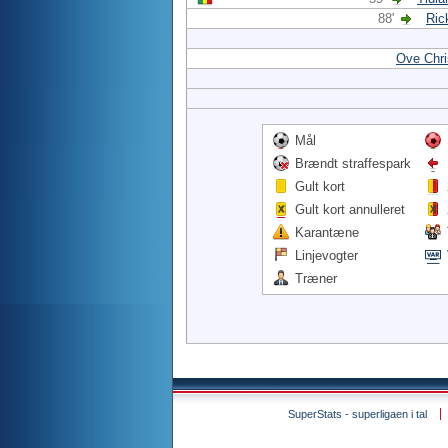
88'
Ric
Ove Chri
Mål
Brændt straffespark
Gult kort
Gult kort annulleret
Karantæne
Linjevogter
Træner
SuperStats - superligaen i tal