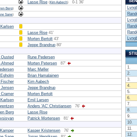
SEN
Lasse Rise
0-1 36'
(
Kim Aabech
)
Lyng
ren Berg
)
Rand
ane Sane
)
Lyng
Rand
 Karlsen
Rand
Lasse Rise
41'
Lyng
Morten Bertolt
43'
Jeppe Brandrup
80'
STI
 Ousted
Rune Pedersen
h Ahmed
Morten Petersen
87'
1.
edersen
Marc Møller
2.
 Egholm
Brian Hamalainen
3.
 Fischer
Kim Aabech
4.
 Jensen
Jeppe Brandrup
5.
 Cramer
Morten Bertolt
6.
 Karlsen
Emil Larsen
7.
orentzen
Anders 'AC' Christiansen
76'
8.
en Berg
Lasse Rise
9.
vsisyan
Patrick Mortensen
81'
10.
11.
 Kamper
Kasper Kristensen
76'
12.
ane Sane
Jonas Henriksen
81'