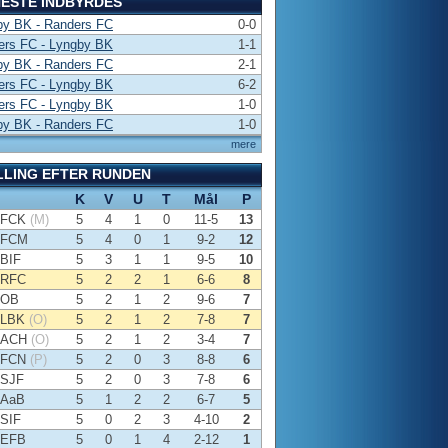
ESTE INDBYRDES
by BK - Randers FC
0-0
ers FC - Lyngby BK
1-1
by BK - Randers FC
2-1
ers FC - Lyngby BK
6-2
ers FC - Lyngby BK
1-0
by BK - Randers FC
1-0
mere
LLING EFTER RUNDEN
K
V
U
T
Mål
P
FCK
(M)
5
4
1
0
11-5
13
FCM
5
4
0
1
9-2
12
BIF
5
3
1
1
9-5
10
RFC
5
2
2
1
6-6
8
OB
5
2
1
2
9-6
7
LBK
(O)
5
2
1
2
7-8
7
ACH
(O)
5
2
1
2
3-4
7
FCN
(P)
5
2
0
3
8-8
6
SJF
5
2
0
3
7-8
6
AaB
5
1
2
2
6-7
5
SIF
5
0
2
3
4-10
2
EFB
5
0
1
4
2-12
1