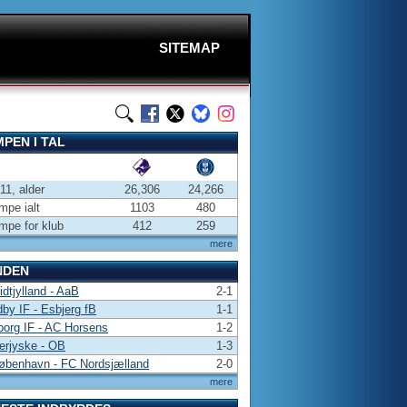
SITEMAP
PEN I TAL
-11, alder
26,306
24,266
pe ialt
1103
480
pe for klub
412
259
mere
NDEN
dtjylland - AaB
2-1
by IF - Esbjerg fB
1-1
borg IF - AC Horsens
1-2
erjyske - OB
1-3
øbenhavn - FC Nordsjælland
2-0
mere