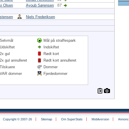
ki Olsen
Ayoub Sørensen
87'
stensen
Niels Frederiksen
Selvmål
Mål på straffespark
Udskiftet
Indskiftet
2x gul
Rødt kort
2x gul annulleret
Rødt kort annulleret
Tilskuere
Dommer
VAR dommer
Fjerdedommer
Copyright © 2007-26
Sitemap
Om SuperStats
Mobilversion
Annoncø