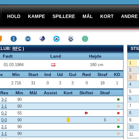
HOLD
KAMPE
SPILLERE
MÅL
KORT
ANDRE
KLUB:
RFC
)
STI
Født
Land
Højde
1.
01.03.1984
180 cm
2.
pe
Min
Start
Ind
Ud
Gul
Rød
Straf
KD
3.
2.716
31
0
3
3
0
18
1
4.
5.
Res
Min
Mål
Assist
Kort
Skiftet
Straf
6.
3-2
90
7.
1-1
90
8.
0-2
55
0-0
90
6
9.
2-1
90
10.
1-1
90
11.