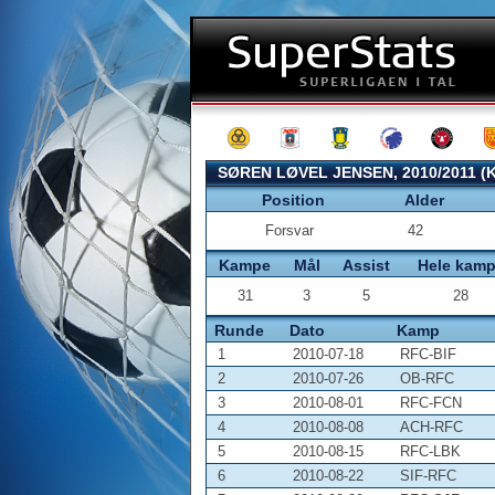
SØREN LØVEL JENSEN, 2010/2011 (
Position
Alder
Forsvar
42
Kampe
Mål
Assist
Hele kam
31
3
5
28
Runde
Dato
Kamp
1
2010-07-18
RFC-BIF
2
2010-07-26
OB-RFC
3
2010-08-01
RFC-FCN
4
2010-08-08
ACH-RFC
5
2010-08-15
RFC-LBK
6
2010-08-22
SIF-RFC