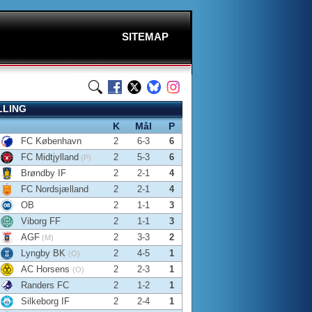
SITEMAP
LLING
K
Mål
P
FC København
2
6-3
6
FC Midtjylland
2
5-3
6
(P)
Brøndby IF
2
2-1
4
FC Nordsjælland
2
2-1
4
OB
2
1-1
3
Viborg FF
2
1-1
3
AGF
2
3-3
2
(M)
Lyngby BK
2
4-5
1
(O)
AC Horsens
2
2-3
1
(O)
Randers FC
2
1-2
1
Silkeborg IF
2
2-4
1