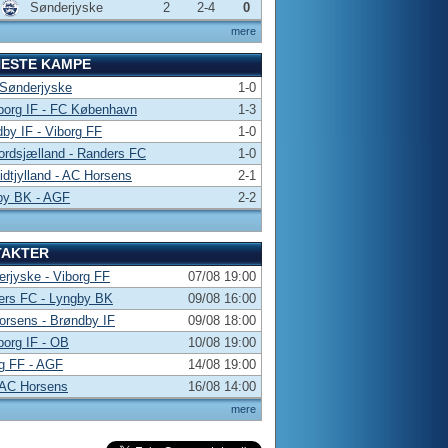
Sønderjyske
2
2-4
0
mere
NESTE KAMPE
 Sønderjyske
1-0
borg IF - FC København
1-3
by IF - Viborg FF
1-0
rdsjælland - Randers FC
1-0
dtjylland - AC Horsens
2-1
by BK - AGF
2-2
TAKTER
rjyske - Viborg FF
07/08 19:00
ers FC - Lyngby BK
09/08 16:00
rsens - Brøndby IF
09/08 18:00
borg IF - OB
10/08 19:00
g FF - AGF
14/08 19:00
 AC Horsens
16/08 14:00
mere