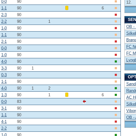
0-0
90
12.
1-1
90
6
2-3
90
SE
2-2
90
1
OB -
1-0
90
Silke
1-1
90
Brønd
2-1
90
FC No
0-0
90
FC Mi
1-0
90
Lyng
4-0
90
3-3
90
1
0-3
90
OP
1-1
90
Sønde
4-0
90
1
2
Rand
1-3
90
1
6
AC Ho
0-0
83
Silke
3-1
90
Vibor
1-1
90
OB -
4-1
90
2-2
90
1-0
90