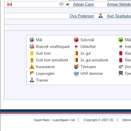
90'
Adrian Cann
Arman Mehak
Ove Pedersen
Auri Skarbali
Mål
Selvmål
Mål
Brændt straffespark
Udskiftet
Ind
Gult kort
2x gul
Rød
Gult kort annulleret
2x gul annulleret
Rød
Karantæne
Tilskuere
Do
Linjevogter
VAR dommer
Fje
Træner
SuperStats - superligaen i tal
Copyright © 2007-26
Sitem