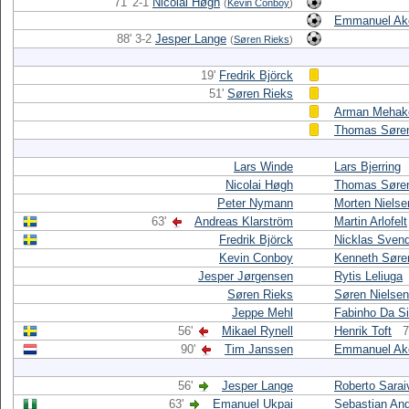
71' 2-1
Nicolai Høgh
(
Kevin Conboy
)
Emmanuel Ak
88' 3-2
Jesper Lange
(
Søren Rieks
)
19'
Fredrik Björck
51'
Søren Rieks
Arman Mehak
Thomas Søre
Lars Winde
Lars Bjerring
Nicolai Høgh
Thomas Søre
Peter Nymann
Morten Nielse
63'
Andreas Klarström
Martin Arlofelt
Fredrik Björck
Nicklas Sven
Kevin Conboy
Kenneth Søre
Jesper Jørgensen
Rytis Leliuga
Søren Rieks
Søren Nielsen
Jeppe Mehl
Fabinho Da Si
56'
Mikael Rynell
Henrik Toft
7
90'
Tim Janssen
Emmanuel Ak
56'
Jesper Lange
Roberto Sarai
63'
Emanuel Ukpai
Sebastian An