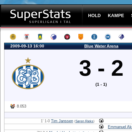
HOLD
KAMPE
2009-09-13 16:00
Blue Water Arena
3 - 2
(1 - 1)
8.053
1' 1-0
Tim Janssen
(
Søren Rieks
)
Emmanuel Ak