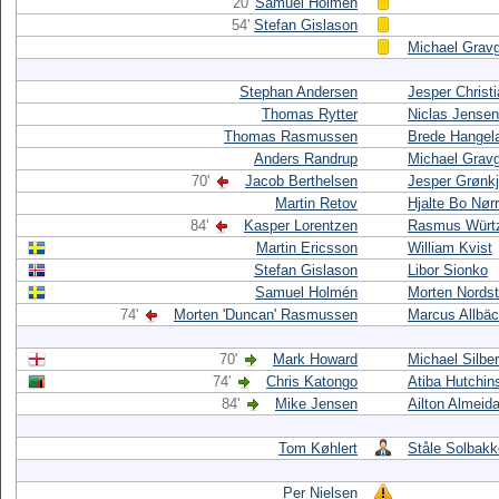
20'
Samuel Holmén
54'
Stefan Gislason
Michael Grav
Stephan Andersen
Jesper Christ
Thomas Rytter
Niclas Jensen
Thomas Rasmussen
Brede Hangel
Anders Randrup
Michael Grav
70'
Jacob Berthelsen
Jesper Grønk
Martin Retov
Hjalte Bo Nør
84'
Kasper Lorentzen
Rasmus Würt
Martin Ericsson
William Kvist
Stefan Gislason
Libor Sionko
Samuel Holmén
Morten Nordst
74'
Morten 'Duncan' Rasmussen
Marcus Allbä
70'
Mark Howard
Michael Silbe
74'
Chris Katongo
Atiba Hutchin
84'
Mike Jensen
Ailton Almeid
Tom Køhlert
Ståle Solbak
Per Nielsen