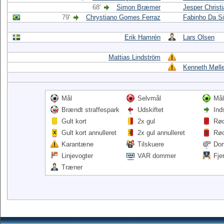
68'
Simon Bræmer
Jesper Christ
79'
Chrystiano Gomes Ferraz
Fabinho Da Si
Erik Hamrén
Lars Olsen
Mattias Lindström
Kenneth Møll
Mål
Selvmål
Mål
Brændt straffespark
Udskiftet
Ind
Gult kort
2x gul
Rød
Gult kort annulleret
2x gul annulleret
Rød
Karantæne
Tilskuere
Do
Linjevogter
VAR dommer
Fje
Træner