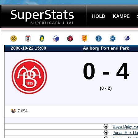
HOLD
KAMPE
2006-10-22 15:00
Aalborg Portland Park
0 - 4
(0 - 2)
7.054
Baye Djiby Fa
Jonas Brix-D