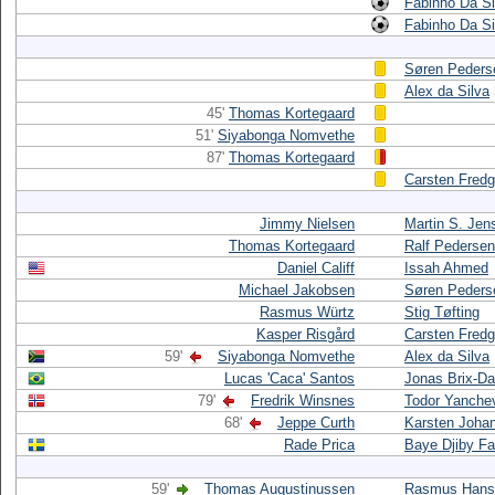
Fabinho Da Si
Fabinho Da Si
Søren Peders
Alex da Silva
45'
Thomas Kortegaard
51'
Siyabonga Nomvethe
87'
Thomas Kortegaard
Carsten Fredg
Jimmy Nielsen
Martin S. Jen
Thomas Kortegaard
Ralf Pedersen
Daniel Califf
Issah Ahmed
Michael Jakobsen
Søren Peders
Rasmus Würtz
Stig Tøfting
Kasper Risgård
Carsten Fredg
59'
Siyabonga Nomvethe
Alex da Silva
Lucas 'Caca' Santos
Jonas Brix-D
79'
Fredrik Winsnes
Todor Yanche
68'
Jeppe Curth
Karsten Joha
Rade Prica
Baye Djiby Fa
59'
Thomas Augustinussen
Rasmus Hans