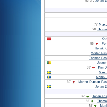
53' 3-0
Johan E
77'
Marcu
90'
Thomas
Kar
55'
Per
Henrik Ki
Morten Ra
Thomas Ras
Joseph
68'
Kim D
Marcu
Martin 
39'
Morten 'Duncan' Ra
Johan E
39'
Johan Abs
55'
Thomas
68'
Mart