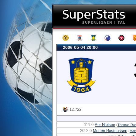
2006-05-04 20:00
12.722
1' 1-0
Per Nielsen
(
Thomas Ra
20' 2-0
Morten Rasmussen
(
Mart