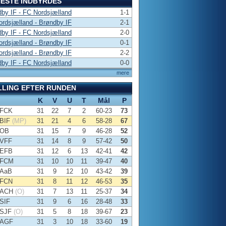
ESTE INDBYRDES
by IF - FC Nordsjælland
1-1
rdsjælland - Brøndby IF
2-1
by IF - FC Nordsjælland
2-0
rdsjælland - Brøndby IF
0-1
rdsjælland - Brøndby IF
2-2
by IF - FC Nordsjælland
0-0
mere
LLING EFTER RUNDEN
K
V
U
T
Mål
P
FCK
31
22
7
2
60-23
73
BIF
(MP)
31
21
4
6
58-28
67
OB
31
15
7
9
46-28
52
VFF
31
14
8
9
57-42
50
EFB
31
12
6
13
42-41
42
FCM
31
10
10
11
39-47
40
AaB
31
9
12
10
43-42
39
FCN
31
8
11
12
46-53
35
ACH
(O)
31
7
13
11
25-37
34
SIF
31
9
6
16
28-48
33
SJF
(O)
31
5
8
18
39-67
23
AGF
31
3
10
18
33-60
19