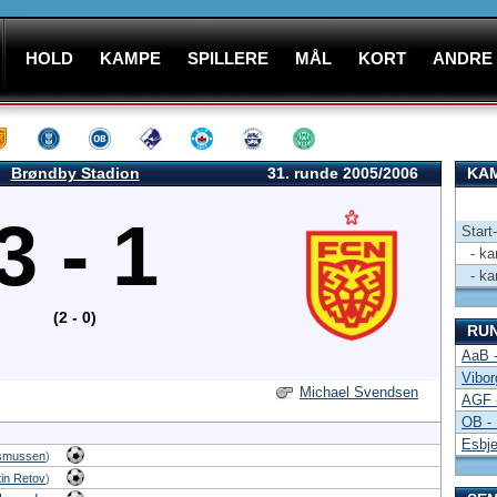
HOLD
KAMPE
SPILLERE
MÅL
KORT
ANDRE
Brøndby Stadion
31. runde 2005/2006
KAM
3 - 1
Start
- kam
- kam
(2 - 0)
RU
AaB -
Vibo
Michael Svendsen
AGF 
OB - 
Esbje
smussen
)
in Retov
)