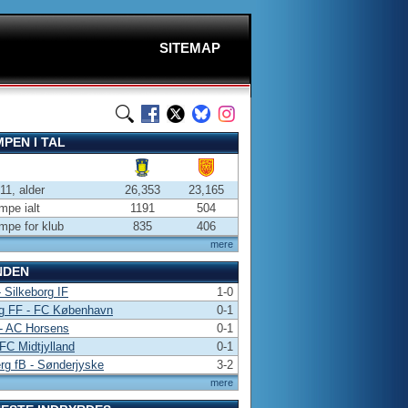
SITEMAP
PEN I TAL
-11, alder
26,353
23,165
pe ialt
1191
504
pe for klub
835
406
mere
NDEN
 Silkeborg IF
1-0
rg FF - FC København
0-1
- AC Horsens
0-1
FC Midtjylland
0-1
rg fB - Sønderjyske
3-2
mere