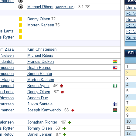
SEN
lmander
Michael Ribers
3-1 78'
(
Anders Due
)
Brønd
FC No
Danny Olsen
72'
Brønd
Morten Karlsen
75'
FC No
s Lantz
FC No
 Rytter
Brønd
im Zaza
Kim Christensen
STI
 Nielsen
Michael Ribers
ldentoft
Francis Dickoh
1.
smussen
Heath Pearce
2.
mussen
Simon Richter
3.
 Elanga
Morten Karlsen
4.
augaard
Bosun Ayeni
46'
5.
s Lantz
Danny Olsen
87'
6.
Ericsson
Anders Due
7.
smussen
Jukka Santala
8.
lmander
Joseph Kamwendo
63'
9.
10.
alonsen
Jonathan Richter
46'
11.
 Rytter
Tommy Olsen
63'
12.
in Retov
Daniel Jensen
87'