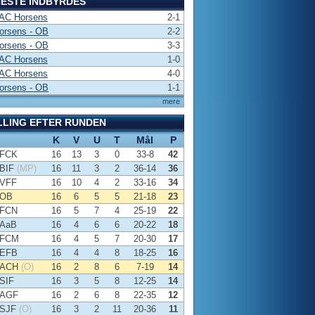
ESTE INDBYRDES
 AC Horsens
2-1
orsens - OB
2-2
orsens - OB
3-3
 AC Horsens
1-0
 AC Horsens
4-0
orsens - OB
1-1
mere
LLING EFTER RUNDEN
K
V
U
T
Mål
P
FCK
16
13
3
0
33-8
42
BIF
(MP)
16
11
3
2
36-14
36
VFF
16
10
4
2
33-16
34
OB
16
6
5
5
21-18
23
FCN
16
5
7
4
25-19
22
AaB
16
4
6
6
20-22
18
FCM
16
4
5
7
20-30
17
EFB
16
4
4
8
18-25
16
ACH
(O)
16
2
8
6
7-19
14
SIF
16
3
5
8
12-25
14
AGF
16
2
6
8
22-35
12
SJF
(O)
16
3
2
11
20-36
11