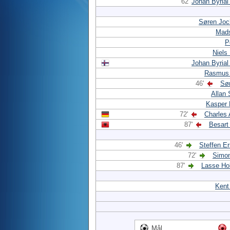
62'
Johan Byria
Søren Jo
Mads
P
Niels
Johan Byria
Rasmus 
46'
Sør
Allan
Kasper 
72'
Charles
87'
Besart
46'
Steffen E
72'
Simo
87'
Lasse Ho
Kent
Mål