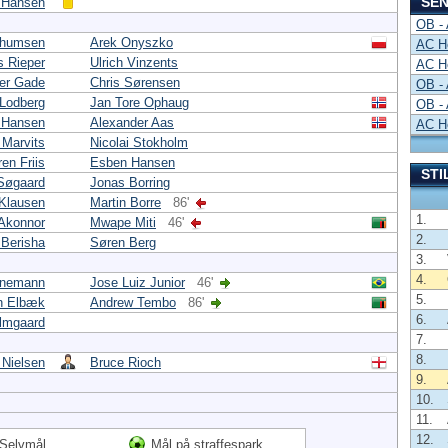
SEN
l Hansen
OB -
chumsen
Arek Onyszko
AC H
 Rieper
Ulrich Vinzents
AC H
er Gade
Chris Sørensen
OB -
 Lodberg
Jan Tore Ophaug
OB -
l Hansen
Alexander Aas
AC H
Marvits
Nicolai Stokholm
en Friis
Esben Hansen
STI
 Søgaard
Jonas Borring
Klausen
Martin Borre
86'
1.
 Akonnor
Mwape Miti
46'
2.
 Berisha
Søren Berg
3.
4.
rnemann
Jose Luiz Junior
46'
5.
n Elbæk
Andrew Tembo
86'
6.
lmgaard
7.
8.
 Nielsen
Bruce Rioch
9.
10.
11.
12.
Selvmål
Mål på straffespark