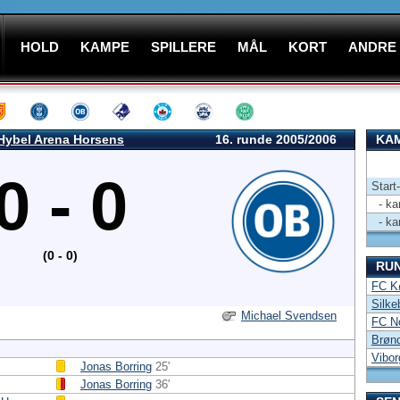
HOLD
KAMPE
SPILLERE
MÅL
KORT
ANDRE
Hybel Arena Horsens
16. runde 2005/2006
KAM
0 - 0
Start
- kam
- kam
(0 - 0)
RU
FC Kø
Silke
Michael Svendsen
FC No
Brøn
Vibor
Jonas Borring
25'
Jonas Borring
36'