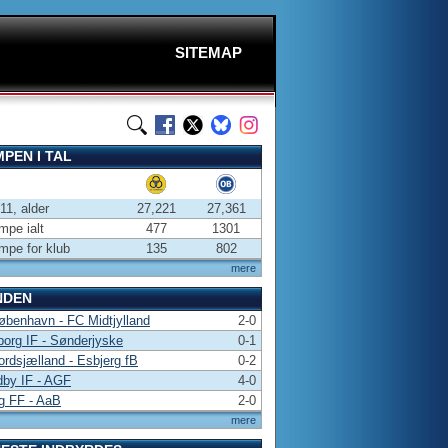
SITEMAP
PEN I TAL
-11, alder
27,221
27,361
pe ialt
477
1301
pe for klub
135
802
mere
NDEN
benhavn - FC Midtjylland
2-0
borg IF - Sønderjyske
0-1
rdsjælland - Esbjerg fB
0-2
dby IF - AGF
4-0
g FF - AaB
2-0
mere