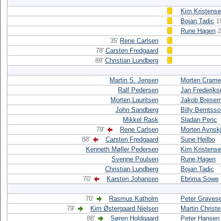
Kim Kristens
Bojan Tadic
1
Rune Hagen
2
35'
Rene Carlsen
78'
Carsten Fredgaard
89'
Christian Lundberg
Martin S. Jensen
Morten Crame
Ralf Pedersen
Jan Frederiks
Morten Lauritsen
Jakob Brese
John Sandberg
Billy Berntss
Mikkel Rask
Sladan Peric
79'
Rene Carlsen
Morten Avnskj
88'
Carsten Fredgaard
Sune Heilbo
Kenneth Møller Pedersen
Kim Kristens
Svenne Poulsen
Rune Hagen
Christian Lundberg
Bojan Tadic
70'
Karsten Johansen
Ebrima Sowe
70'
Rasmus Katholm
Peter Graves
79'
Kim Østergaard Nielsen
Martin Christ
88'
Søren Holdgaard
Peter Hansen