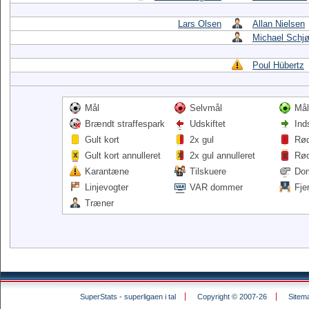
Lars Olsen
Allan Nielsen
Michael Schj
Poul Hübertz
Mål
Selvmål
Mål
Brændt straffespark
Udskiftet
Ind
Gult kort
2x gul
Rød
Gult kort annulleret
2x gul annulleret
Rød
Karantæne
Tilskuere
Do
Linjevogter
VAR dommer
Fje
Træner
SuperStats - superligaen i tal
Copyright © 2007-26
Sitem