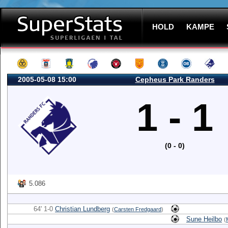
HOLD
KAMPE
2005-05-08 15:00
Cepheus Park Randers
1 - 1
(0 - 0)
5.086
64' 1-0
Christian Lundberg
(
Carsten Fredgaard
)
Sune Heilbo
(