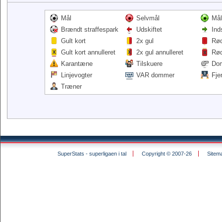
Mål
Selvmål
Mål
Brændt straffespark
Udskiftet
Ind
Gult kort
2x gul
Rød
Gult kort annulleret
2x gul annulleret
Rød
Karantæne
Tilskuere
Do
Linjevogter
VAR dommer
Fje
Træner
SuperStats - superligaen i tal
Copyright © 2007-26
Sitem