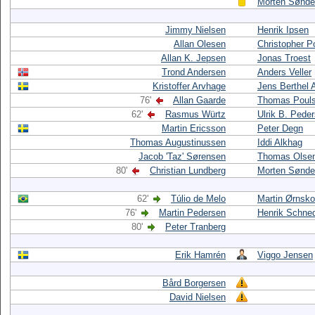
Morten Sønde
Jimmy Nielsen
Henrik Ipsen
Allan Olesen
Christopher P
Allan K. Jepsen
Jonas Troest
Trond Andersen
Anders Veller
Kristoffer Arvhage
Jens Berthel 
76'
Allan Gaarde
Thomas Poul
62'
Rasmus Würtz
Ulrik B. Pede
Martin Ericsson
Peter Degn
Thomas Augustinussen
Iddi Alkhag
Jacob 'Taz' Sørensen
Thomas Olse
80'
Christian Lundberg
Morten Sønde
62'
Túlio de Melo
Martin Ørnsk
76'
Martin Pedersen
Henrik Schned
80'
Peter Tranberg
Erik Hamrén
Viggo Jensen
Bård Borgersen
David Nielsen