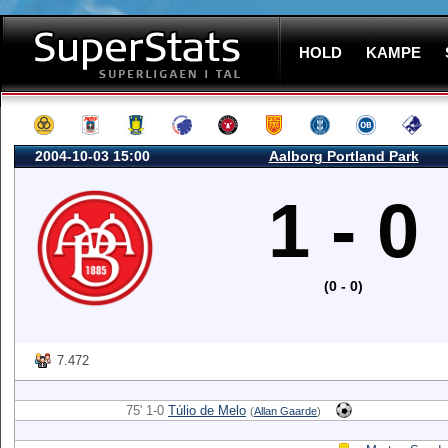
HOLD
KAMPE
2004-10-03 15:00
Aalborg Portland Park
1 - 0
(0 - 0)
7.472
75' 1-0
Túlio de Melo
(
Allan Gaarde
)