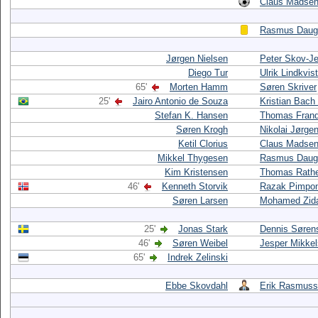
Claus Madse
Rasmus Daug
Jørgen Nielsen
Peter Skov-J
Diego Tur
Ulrik Lindkvist
65'
Morten Hamm
Søren Skriver
25'
Jairo Antonio de Souza
Kristian Bach
Stefan K. Hansen
Thomas Fran
Søren Krogh
Nikolai Jørge
Ketil Clorius
Claus Madse
Mikkel Thygesen
Rasmus Daug
Kim Kristensen
Thomas Rath
46'
Kenneth Storvik
Razak Pimpo
Søren Larsen
Mohamed Zid
25'
Jonas Stark
Dennis Søren
46'
Søren Weibel
Jesper Mikke
65'
Indrek Zelinski
Ebbe Skovdahl
Erik Rasmus