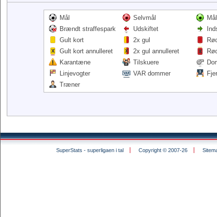
Mål
Selvmål
Mål
Brændt straffespark
Udskiftet
Ind
Gult kort
2x gul
Rød
Gult kort annulleret
2x gul annulleret
Rød
Karantæne
Tilskuere
Do
Linjevogter
VAR dommer
Fje
Træner
SuperStats - superligaen i tal
Copyright © 2007-26
Sitem