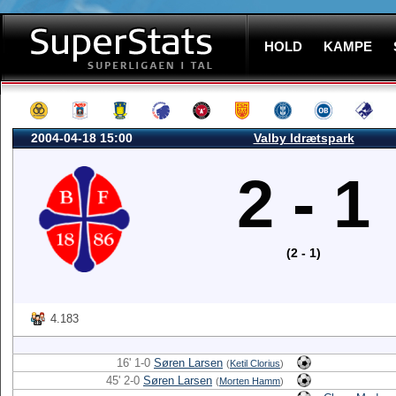
HOLD
KAMPE
2004-04-18 15:00
Valby Idrætspark
2 - 1
(2 - 1)
4.183
16' 1-0
Søren Larsen
(
Ketil Clorius
)
45' 2-0
Søren Larsen
(
Morten Hamm
)