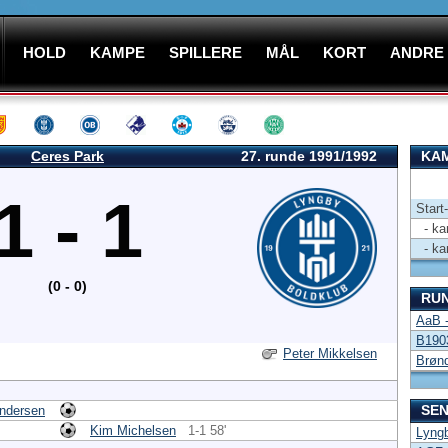
HOLD
KAMPE
SPILLERE
MÅL
KORT
ANDRE
Ceres Park
27. runde 1991/1992
KAM
1 - 1
Start
- kam
- kam
(0 - 0)
RU
AaB 
B190
Peter Mikkelsen
Brønd
SEN
ndersen
Kim Michelsen
1-1 58'
Lyng