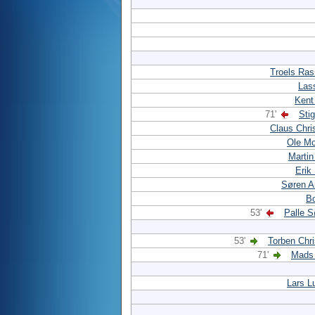
Troels Ra
Las
Kent
71'
Stig
Claus Chri
Ole Mo
Martin
Erik
Søren A
Bo
53'
Palle 
53'
Torben Chr
71'
Mads 
Lars L