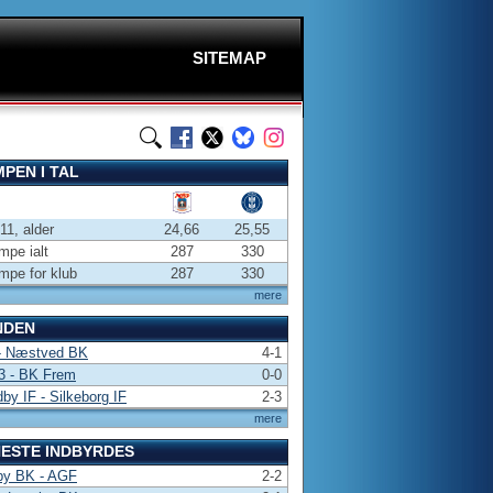
SITEMAP
PEN I TAL
-11, alder
24,66
25,55
pe ialt
287
330
pe for klub
287
330
mere
NDEN
- Næstved BK
4-1
3 - BK Frem
0-0
by IF - Silkeborg IF
2-3
mere
ESTE INDBYRDES
by BK - AGF
2-2