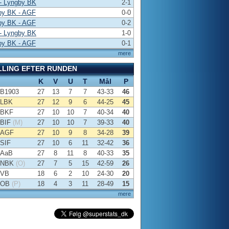
- Lyngby BK
2-1
by BK - AGF
0-0
by BK - AGF
0-2
- Lyngby BK
1-0
by BK - AGF
0-1
mere
LLING EFTER RUNDEN
K
V
U
T
Mål
P
B1903
27
13
7
7
43-33
46
LBK
27
12
9
6
44-25
45
BKF
27
10
10
7
40-34
40
BIF
(M)
27
10
10
7
39-33
40
AGF
27
10
9
8
34-28
39
SIF
27
10
6
11
32-42
36
AaB
27
8
11
8
40-33
35
NBK
(O)
27
7
5
15
42-59
26
VB
18
6
2
10
24-30
20
OB
(P)
18
4
3
11
28-49
15
mere