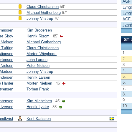
AGF 
Claus Christiansen
58'
Lyng
Michael Gothenborg
67'
Lyng
Johnny Vilstrup
76'
AGF 
Lyng
smussen
Kim Brodersen
se Skov
Henrik Risom
85'
STI
 Nielsen
Michael Gothenborg
 Tøfting
Claus Christiansen
1.
stiansen
Morten Wieghorst
2.
rtensen
John Larsen
3.
 Nielsen
Peter Nielsen
4.
 Madsen
Johnny Vilstrup
5.
ndersen
Henrik Larsen
6.
 Harder
Morten Nielsen
46'
7.
Sørensen
Torben Frank
8.
9.
istensen
Kim Michelsen
46'
10.
Iversen
Henrik Lykke
85'
undkvist
Kent Karlsson