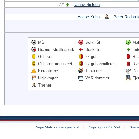
72'
Danny Nielsen
Hasse Kuhn
Peter Rudbæ
Mål
Selvmål
Mål
Brændt straffespark
Udskiftet
Ind
Gult kort
2x gul
Rød
Gult kort annulleret
2x gul annulleret
Rød
Karantæne
Tilskuere
Do
Linjevogter
VAR dommer
Fje
Træner
SuperStats - superligaen i tal
Copyright © 2007-26
Sitem