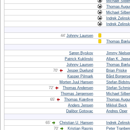
Michael Silbe
Thomas Augus
Michael Silbe
Indrek Zelinsk
Indrek Zelinsk
44'
Johnny Laursen
Thomas Bæl
Søren Byskov
Jimmy Nielse
Patrick Kuklinski
Allan K. Jeps
Johnny Laursen
Thomas Bæl
70'
Jesper Duelund
Brian Priske
Kasper Pilmark
Bård Borgers
Morten Juul Hansen
Stefan Bidstr
72'
Thomas Andersen
Stefan Schmi
Thomas Jørgensen
Michael Silbe
65'
Thomas Kjærbye
Thomas Augus
Anders Jensen
Mikkel Beck
Dalibor Gotovac
Andres Oper
65'
Christian U. Hansen
Indrek Zelinsk
70'
Kristian Rasnis
Peter Tranber