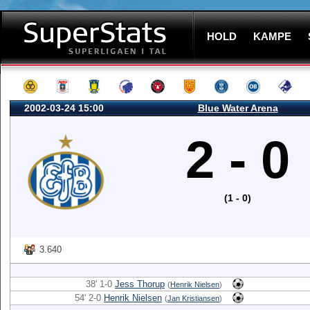
HOLD
KAMPE
2002-03-24 15:00
Blue Water Arena
2 - 0
(1 - 0)
3.640
38' 1-0
Jess Thorup
(
Henrik Nielsen
)
54' 2-0
Henrik Nielsen
(
Jan Kristiansen
)