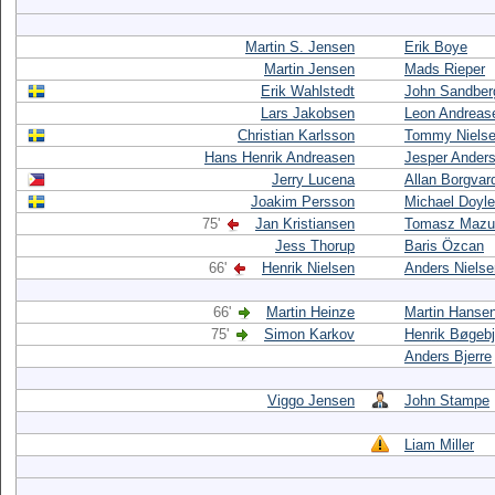
Martin S. Jensen
Erik Boye
Martin Jensen
Mads Rieper
Erik Wahlstedt
John Sandber
Lars Jakobsen
Leon Andreas
Christian Karlsson
Tommy Niels
Hans Henrik Andreasen
Jesper Ander
Jerry Lucena
Allan Borgvar
Joakim Persson
Michael Doyle
75'
Jan Kristiansen
Tomasz Mazur
Jess Thorup
Baris Özcan
66'
Henrik Nielsen
Anders Nielse
66'
Martin Heinze
Martin Hanse
75'
Simon Karkov
Henrik Bøgebj
Anders Bjerre
Viggo Jensen
John Stampe
Liam Miller