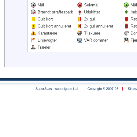
Mål
Selvmål
Mål
Brændt straffespark
Udskiftet
Ind
Gult kort
2x gul
Rød
Gult kort annulleret
2x gul annulleret
Rød
Karantæne
Tilskuere
Do
Linjevogter
VAR dommer
Fje
Træner
SuperStats - superligaen i tal
Copyright © 2007-26
Sitem