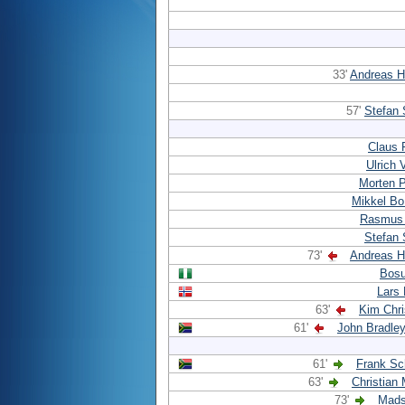
33'
Andreas H
57'
Stefan 
Claus F
Ulrich 
Morten 
Mikkel Bo
Rasmus 
Stefan 
73'
Andreas H
Bosu
Lars
63'
Kim Chr
61'
John Bradle
61'
Frank S
63'
Christian
73'
Mads