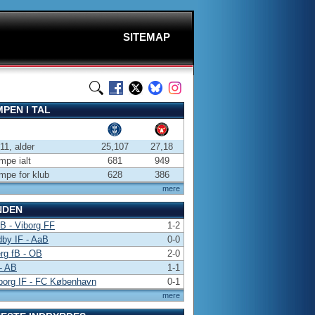
SITEMAP
PEN I TAL
-11, alder
25,107
27,18
pe ialt
681
949
pe for klub
628
386
mere
NDEN
 B - Viborg FF
1-2
by IF - AaB
0-0
rg fB - OB
2-0
- AB
1-1
borg IF - FC København
0-1
mere