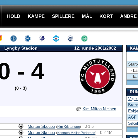
HOLD
KAMPE
SPILLERE
MÅL
KORT
ANDRE
Lyngby Stadion
12. runde 2001/2002
KAM
0 - 4
Start
- kam
- kam
(0 - 3)
RU
Vejle
Brønd
Kim Milton Nielsen
Esbje
AGF 
Silke
Morten Skoubo
0-1 5'
(
Kim Kristensen
)
Morten Skoubo
0-2 15'
(
Kenneth Møller Pedersen
)