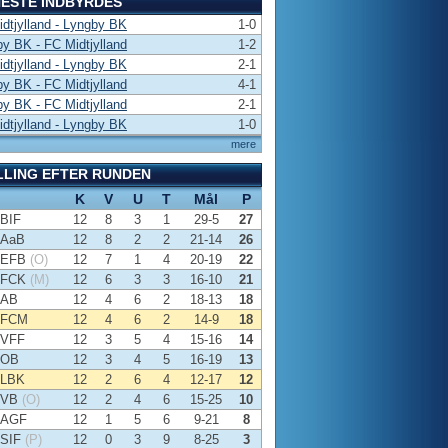
ESTE INDBYRDES
dtjylland - Lyngby BK
1-0
y BK - FC Midtjylland
1-2
dtjylland - Lyngby BK
2-1
y BK - FC Midtjylland
4-1
y BK - FC Midtjylland
2-1
dtjylland - Lyngby BK
1-0
mere
LLING EFTER RUNDEN
K
V
U
T
Mål
P
BIF
12
8
3
1
29-5
27
AaB
12
8
2
2
21-14
26
EFB
(O)
12
7
1
4
20-19
22
FCK
(M)
12
6
3
3
16-10
21
AB
12
4
6
2
18-13
18
FCM
12
4
6
2
14-9
18
VFF
12
3
5
4
15-16
14
OB
12
3
4
5
16-19
13
LBK
12
2
6
4
12-17
12
VB
(O)
12
2
4
6
15-25
10
AGF
12
1
5
6
9-21
8
SIF
(P)
12
0
3
9
8-25
3