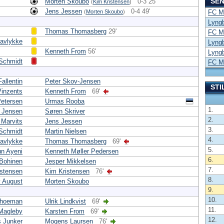
SEN
Morten Skoubo
0-3 25'
(
Kim Kristensen
)
Jens Jessen
0-4 49'
(
Morten Skoubo
)
FC Mi
Lyngb
Thomas Thomasberg
29'
FC Mi
avlykke
Lyngb
Kenneth From
56'
Lyngb
Schmidt
FC Mi
allentin
Peter Skov-Jensen
STI
Vinzents
Kenneth From
69'
Petersen
Urmas Rooba
1.
 Jensen
Søren Skriver
2.
Marvits
Jens Jessen
3.
Schmidt
Martin Nielsen
4.
avlykke
Thomas Thomasberg
69'
5.
n Ayeni
Kenneth Møller Pedersen
6.
 Bohinen
Jesper Mikkelsen
7.
istensen
Kim Kristensen
76'
8.
y August
Morten Skoubo
9.
10.
choeman
Ulrik Lindkvist
69'
11.
 Magleby
Karsten From
69'
12.
 Junker
Mogens Laursen
76'