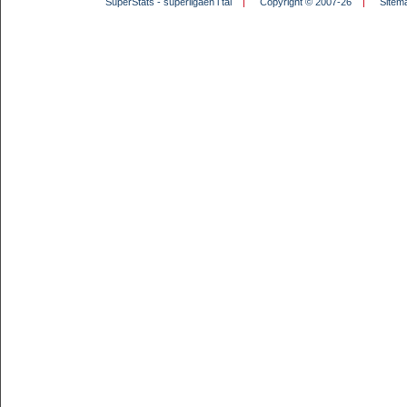
SuperStats - superligaen i tal
Copyright © 2007-26
Sitem