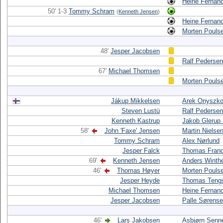
Heine Fernan
50' 1-3
Tommy Schram
(
Kenneth Jensen
)
Heine Fernan
Morten Pouls
48'
Jesper Jacobsen
Ralf Pedersen
67'
Michael Thomsen
Morten Pouls
Jákup Mikkelsen
Arek Onyszk
Steven Lustü
Ralf Pedersen
Kenneth Kastrup
Jakob Glerup 
58'
John 'Faxe' Jensen
Martin Nielse
Tommy Schram
Alex Nørlund
Jesper Falck
Thomas Fran
69'
Kenneth Jensen
Anders Winth
46'
Thomas Høyer
Morten Pouls
Jesper Heyde
Thomas Tengs
Michael Thomsen
Heine Fernan
Jesper Jacobsen
Palle Sørens
46'
Lars Jakobsen
Asbjørn Senn