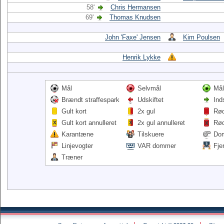
58'
Chris Hermansen
69'
Thomas Knudsen
John 'Faxe' Jensen
Kim Poulsen
Henrik Lykke
Mål
Selvmål
Mål
Brændt straffespark
Udskiftet
Ind
Gult kort
2x gul
Rød
Gult kort annulleret
2x gul annulleret
Rød
Karantæne
Tilskuere
Do
Linjevogter
VAR dommer
Fje
Træner