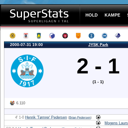
HOLD
KAMPE
2000-07-31 19:00
JYSK Park
2 - 1
(1 - 1)
6.110
4' 1-0
Henrik 'Tømrer' Pedersen
(
Brian Pedersen
)
Mogens Laur