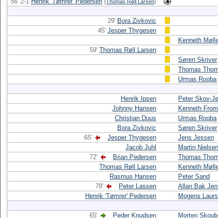
56' 2-1
Henrik 'Tømrer' Pedersen
(
Thomas Røll Larsen
)
29'
Bora Zivkovic
45'
Jesper Thygesen
Kenneth Møll
59'
Thomas Røll Larsen
Søren Skriver
Thomas Thom
Urmas Rooba
Henrik Ipsen
Peter Skov-J
Johnny Hansen
Kenneth From
Christian Duus
Urmas Rooba
Bora Zivkovic
Søren Skriver
65'
Jesper Thygesen
Jens Jessen
Jacob Juhl
Martin Nielse
72'
Brian Pedersen
Thomas Thom
Thomas Røll Larsen
Kenneth Møll
Rasmus Hansen
Peter Sand
78'
Peter Lassen
Allan Bak Je
Henrik 'Tømrer' Pedersen
Mogens Laur
65'
Peder Knudsen
Morten Skoub