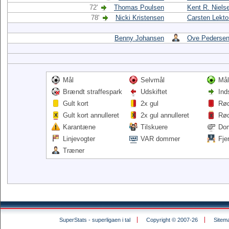
72'
Thomas Poulsen
Kent R. Niels
78'
Nicki Kristensen
Carsten Lekt
Benny Johansen
Ove Pederse
Mål
Selvmål
Mål
Brændt straffespark
Udskiftet
Ind
Gult kort
2x gul
Rød
Gult kort annulleret
2x gul annulleret
Rød
Karantæne
Tilskuere
Do
Linjevogter
VAR dommer
Fje
Træner
SuperStats - superligaen i tal
Copyright © 2007-26
Sitem