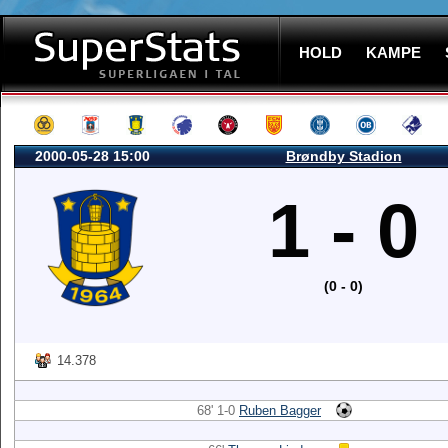
HOLD
KAMPE
2000-05-28 15:00
Brøndby Stadion
1 - 0
(0 - 0)
14.378
68' 1-0
Ruben Bagger