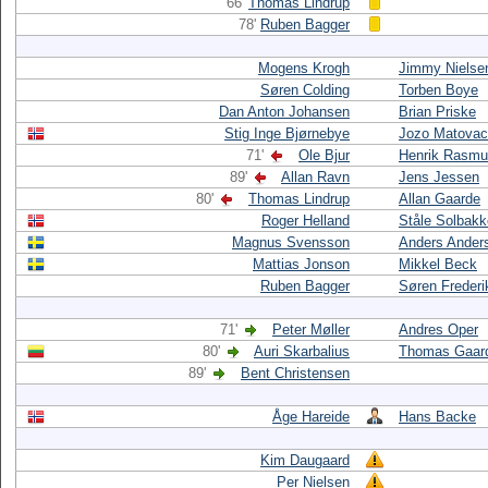
66'
Thomas Lindrup
78'
Ruben Bagger
Mogens Krogh
Jimmy Nielse
Søren Colding
Torben Boye
Dan Anton Johansen
Brian Priske
Stig Inge Bjørnebye
Jozo Matovac
71'
Ole Bjur
Henrik Rasm
89'
Allan Ravn
Jens Jessen
80'
Thomas Lindrup
Allan Gaarde
Roger Helland
Ståle Solbak
Magnus Svensson
Anders Ander
Mattias Jonson
Mikkel Beck
Ruben Bagger
Søren Frederi
71'
Peter Møller
Andres Oper
80'
Auri Skarbalius
Thomas Gaar
89'
Bent Christensen
Åge Hareide
Hans Backe
Kim Daugaard
Per Nielsen