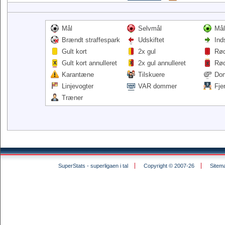
Mål
Selvmål
Mål
Brændt straffespark
Udskiftet
Ind
Gult kort
2x gul
Rød
Gult kort annulleret
2x gul annulleret
Rød
Karantæne
Tilskuere
Do
Linjevogter
VAR dommer
Fje
Træner
SuperStats - superligaen i tal
Copyright © 2007-26
Sitem