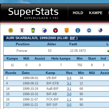
HOLD
KAMPE
AURI SKARBALIUS, 1999/2000 (KLUB:
BIF
)
Position
Alder
Født
L
Forsvar
53
12.05.1973
Kampe
Mål
Assist
Hele kampe
Min
Start
Ind
11
0
0
7
755
8
3
Runde
Dato
Kamp
Res
Min
Mål
Assis
2
1999-08-01
VB-BIF
0-4
34
4
1999-08-15
BIF-EFB
3-1
12
14
1999-10-24
AaB-BIF
3-1
68
15
1999-10-31
BIF-AB
3-0
90
16
1999-11-07
FCK-BIF
1-1
90
17
1999-11-21
BIF-SIF
0-0
90