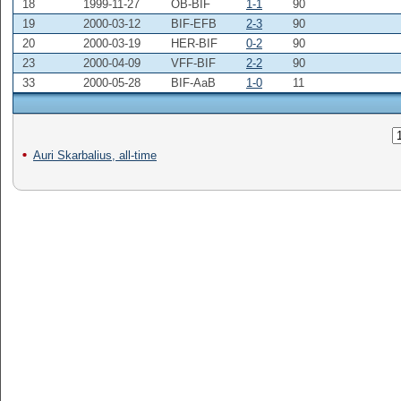
18
1999-11-27
OB-BIF
1-1
90
19
2000-03-12
BIF-EFB
2-3
90
20
2000-03-19
HER-BIF
0-2
90
23
2000-04-09
VFF-BIF
2-2
90
33
2000-05-28
BIF-AaB
1-0
11
Auri Skarbalius, all-time