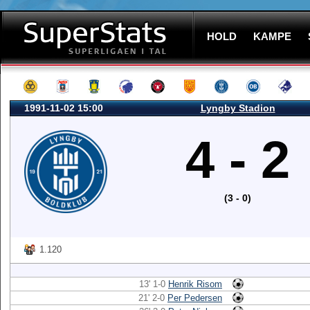
HOLD
KAMPE
1991-11-02 15:00
Lyngby Stadion
4 - 2
(3 - 0)
1.120
13' 1-0
Henrik Risom
21' 2-0
Per Pedersen