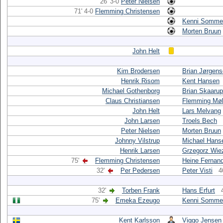
26' 3-0
Peter Nielsen
71' 4-0
Flemming Christensen
Kenni Somme
Morten Bruun
John Helt
Kim Brodersen
Brian Jørgen
Henrik Risom
Kent Hansen
Michael Gothenborg
Brian Skaarup
Claus Christiansen
Flemming Møl
John Helt
Lars Melvang
John Larsen
Troels Bech
Peter Nielsen
Morten Bruun
Johnny Vilstrup
Michael Hans
Henrik Larsen
Grzegorz Wie
75'
Flemming Christensen
Heine Fernan
32'
Per Pedersen
Peter Visti
4
32'
Torben Frank
Hans Erfurt
75'
Emeka Ezeugo
Kenni Somme
Kent Karlsson
Viggo Jensen