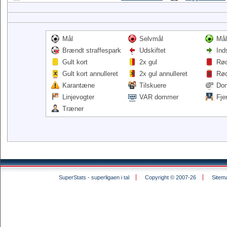
Mål
Selvmål
Mål
Brændt straffespark
Udskiftet
Ind
Gult kort
2x gul
Rød
Gult kort annulleret
2x gul annulleret
Rød
Karantæne
Tilskuere
Do
Linjevogter
VAR dommer
Fje
Træner
SuperStats - superligaen i tal
Copyright © 2007-26
Sitem