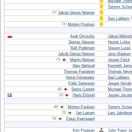
Michael Tho
Tommy Schr
27'
Jakob Glerup Nielsen
Dan Lübbers
75'
Morten Poulsen
Arek Onyszko
Jákup Mikkel
Dennis Hansen
Henrik Lykke
Ralf Pedersen
Steven Lustü
Jakob Glerup Nielsen
Jens Madsen
75'
Martin Nielsen
Jesper Falck
Alex Nørlund
Kenneth Jens
Thomas Frandsen
Thomas Høye
Heine Fernandez
Dan Lübbers
Palle Sørensen
Jesper Heyde
46'
Denni Conteh
Michael Tho
79'
Hans Eklund
Jesper Jacob
46'
Morten Poulsen
Tommy Schr
75'
Jan Larsen
Lars Jakobse
79'
Claus Kjærgaard
Kim Poulsen
John 'Faxe' J