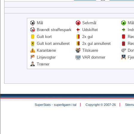
Mål
Selvmål
Mål
Brændt straffespark
Udskiftet
Ind
Gult kort
2x gul
Rød
Gult kort annulleret
2x gul annulleret
Rød
Karantæne
Tilskuere
Do
Linjevogter
VAR dommer
Fje
Træner
SuperStats - superligaen i tal
Copyright © 2007-26
Sitem