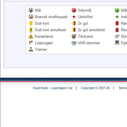
Mål
Selvmål
Mål
Brændt straffespark
Udskiftet
Ind
Gult kort
2x gul
Rød
Gult kort annulleret
2x gul annulleret
Rød
Karantæne
Tilskuere
Do
Linjevogter
VAR dommer
Fje
Træner
SuperStats - superligaen i tal
Copyright © 2007-26
Sitem