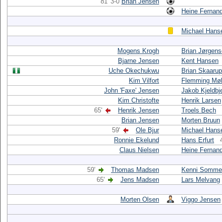
81' 3-0
Brian Jensen
Heine Fernan
Michael Hans
Mogens Krogh
Brian Jørgen
Bjarne Jensen
Kent Hansen
Uche Okechukwu
Brian Skaarup
Kim Vilfort
Flemming Møl
John 'Faxe' Jensen
Jakob Kjeldbj
Kim Christofte
Henrik Larsen
65'
Henrik Jensen
Troels Bech
Brian Jensen
Morten Bruun
59'
Ole Bjur
Michael Hans
Ronnie Ekelund
Hans Erfurt
Claus Nielsen
Heine Fernan
59'
Thomas Madsen
Kenni Somme
65'
Jens Madsen
Lars Melvang
Morten Olsen
Viggo Jensen