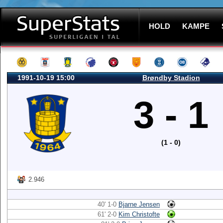
HOLD
KAMPE
1991-10-19 15:00
Brøndby Stadion
3 - 1
(1 - 0)
2.946
40' 1-0
Bjarne Jensen
61' 2-0
Kim Christofte