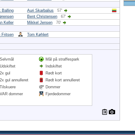
k Balling
Auri Skarbalius
57'
ørensen
Bent Christensen
67'
an Keller
Mikkel Jensen
70'
 Fritsen
Tom Køhlert
Selvmål
Mål på straffespark
Udskiftet
Indskiftet
2x gul
Rødt kort
2x gul annulleret
Rødt kort annulleret
Tilskuere
Dommer
VAR dommer
Fjerdedommer