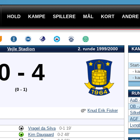
HOLD
KAMPE
SPILLERE
MÅL
KORT
ANDRE
Vejle Stadion
2. runde 1999/2000
KAM
0 - 4
Start
- kam
- kam
(0 - 1)
RU
AaB -
OB -
Knud Erik Fisker
Silke
AGF 
Lyngb
Vragel da Silva
0-1 19'
Kim Daugaard
0-2 48'