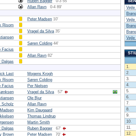
SEN
Ruben Bagger
0-3 55'
Allan Ravn
0-4 89'
Vejle
Brønd
Peter Madsen
10'
Vejle
k Risom
Brønd
Vragel da Silva
35'
Brønd
stiansen
Vejle
Søren Colding
44'
e Facius
STI
Allan Ravn
82'
 Dalgas
1.
2.
ick Last
Mogens Krogh
3.
k Risom
Søren Colding
4.
e Facius
Per Nielsen
5.
Sønksen
Vragel da Silva
57'
6.
stiansen
Ole Bjur
7.
 Scholz
Allan Ravn
8.
 Madsen
Kim Daugaard
9.
ikkelsen
Thomas Lindrup
10.
ørgensen
Martin Smith
11.
 Dalgas
Ruben Bagger
67'
12.
ry Brown
Peter Madsen
70'