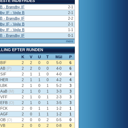
ESTE INDBYRDES
 B - Brøndby IF
2-1
by IF - Vejle B
2-1
 B - Brøndby IF
2-2
by IF - Vejle B
2-1
by IF - Vejle B
1-1
 B - Brøndby IF
0-1
mere
LLING EFTER RUNDEN
K
V
U
T
Mål
P
BIF
2
2
0
0
5-0
6
AB
(P)
2
2
0
0
4-0
6
SIF
2
1
1
0
4-0
4
HER
2
1
1
0
4-2
4
LBK
2
1
0
1
5-2
3
AaB
(M)
2
1
0
1
3-3
3
VFF
2
1
0
1
2-3
3
EFB
(O)
2
1
0
1
3-5
3
FCK
2
0
1
1
1-2
1
AGF
2
0
1
1
1-2
1
OB
(O)
2
0
0
2
0-5
0
VB
2
0
0
2
0-8
0