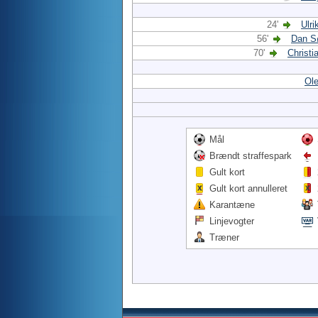
24'
Ulri
56'
Dan S
70'
Christi
Ole
Mål
Brændt straffespark
Gult kort
Gult kort annulleret
Karantæne
Linjevogter
Træner