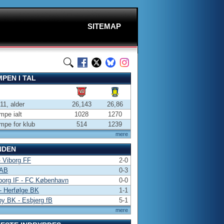
SITEMAP
PEN I TAL
-11, alder
26,143
26,86
pe ialt
1028
1270
pe for klub
514
1239
mere
NDEN
 Viborg FF
2-0
 AB
0-3
borg IF - FC København
0-0
- Herfølge BK
1-1
y BK - Esbjerg fB
5-1
mere