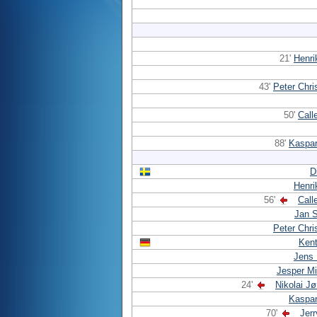
21'
Henri
43'
Peter Chri
50'
Call
88'
Kaspar
D
Henri
56'
Call
Jan 
Peter Chri
Kent
Jens
Jesper M
24'
Nikolai J
Kaspar
70'
Jer