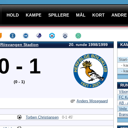
HOLD
KAMPE
SPILLERE
MÅL
KORT
ANDRE
Riisvangen Stadion
20. runde 1998/1999
KAM
0 - 1
Start
- kam
- kam
(0 - 1)
RU
Vibor
FC K
Anders Mosegaard
AB -
Vejle
Brøn
Torben Christiansen
0-1 45'