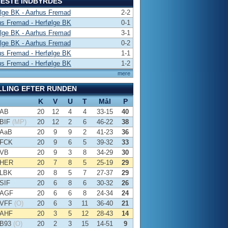
ESTE INDBYRDES
lge BK - Aarhus Fremad
2-2
s Fremad - Herfølge BK
0-1
lge BK - Aarhus Fremad
3-1
lge BK - Aarhus Fremad
0-2
s Fremad - Herfølge BK
1-1
s Fremad - Herfølge BK
1-2
mere
LLING EFTER RUNDEN
K
V
U
T
Mål
P
AB
20
12
4
4
33-15
40
BIF
(MP)
20
12
2
6
46-22
38
AaB
20
9
9
2
41-23
36
FCK
20
9
6
5
39-32
33
VB
20
9
3
8
34-29
30
HER
20
7
8
5
25-19
29
LBK
20
8
5
7
27-37
29
SIF
20
6
8
6
30-32
26
AGF
20
6
6
8
24-34
24
VFF
(O)
20
6
3
11
36-40
21
AHF
20
3
5
12
28-43
14
B93
(O)
20
2
3
15
14-51
9