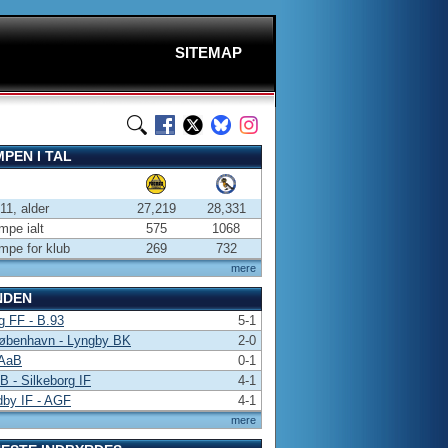
SITEMAP
PEN I TAL
-11, alder
27,219
28,331
pe ialt
575
1068
pe for klub
269
732
mere
NDEN
g FF - B.93
5-1
øbenhavn - Lyngby BK
2-0
 AaB
0-1
 B - Silkeborg IF
4-1
dby IF - AGF
4-1
mere