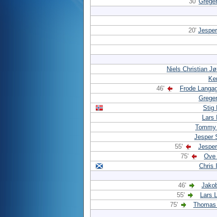
30'
Greger
20'
Jesper
Niels Christian J
Ke
46'
Frode Langa
Greger
Stig
Lars
Tommy 
Jesper
55'
Jesper
75'
Ove
Chris
46'
Jako
55'
Lars
75'
Thomas 