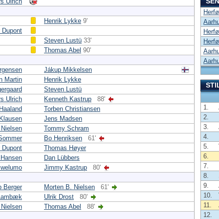
SEN
s Ulrich
Herfø
Henrik Lykke
9'
Aarhu
 Dupont
Herfø
Steven Lustü
33'
Herfø
Thomas Abel
90'
Aarhu
Aarhu
ørgensen
Jákup Mikkelsen
n Martin
Henrik Lykke
STI
gergaard
Steven Lustü
s Ulrich
Kenneth Kastrup
88'
1.
 Haaland
Torben Christiansen
2.
 Klausen
Jens Madsen
3.
Nielsen
Tommy Schram
4.
 Sommer
Bo Henriksen
61'
5.
 Dupont
Thomas Høyer
6.
 Hansen
Dan Lübbers
7.
 Iwelumo
Jimmy Kastrup
80'
8.
9.
b Berger
Morten B. Nielsen
61'
10.
 Lambæk
Ulrik Drost
80'
11.
Nielsen
Thomas Abel
88'
12.