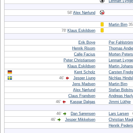
Lennart Lynge
58'
Alex Nørlund
Martin Birn
35
78'
Klaus Eskildsen
Erik Boye
Per Fahlström
Henrik Risom
Thomas Andi
Calle Facius
Morten Peter
Peter Christiansen
Lennart Lynge
Klaus Eskildsen
Martin Johan
Kent Scholz
Carsten Fredg
46'
Jesper Ljung
Nichlas Hinds
Jens Madsen
Martin Birn
Alex Nørlund
Stefan Bidstr
Claus Frandsen
Andreas Havl
46'
Kaspar Dalgas
Jimmi Lüthje
46'
Dan Sørensen
Lars Larsen
46'
Jesper Mikkelsen
Christian Mag
Henrik Peder