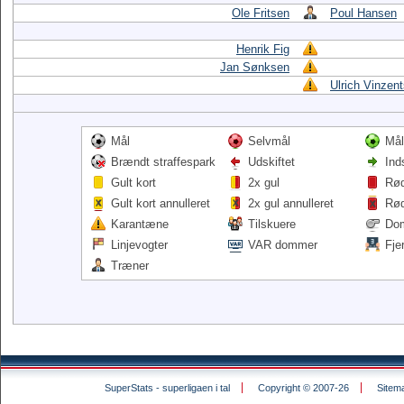
Ole Fritsen
Poul Hansen
Henrik Fig
Jan Sønksen
Ulrich Vinzen
Mål
Selvmål
Mål
Brændt straffespark
Udskiftet
Ind
Gult kort
2x gul
Rød
Gult kort annulleret
2x gul annulleret
Rød
Karantæne
Tilskuere
Do
Linjevogter
VAR dommer
Fje
Træner
SuperStats - superligaen i tal
Copyright © 2007-26
Sitem