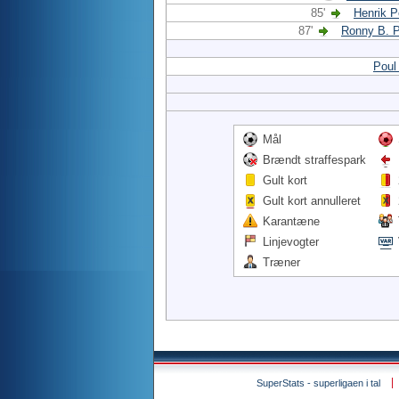
85'
Henrik 
87'
Ronny B. P
Poul
Mål
Brændt straffespark
Gult kort
Gult kort annulleret
Karantæne
Linjevogter
Træner
SuperStats - superligaen i tal