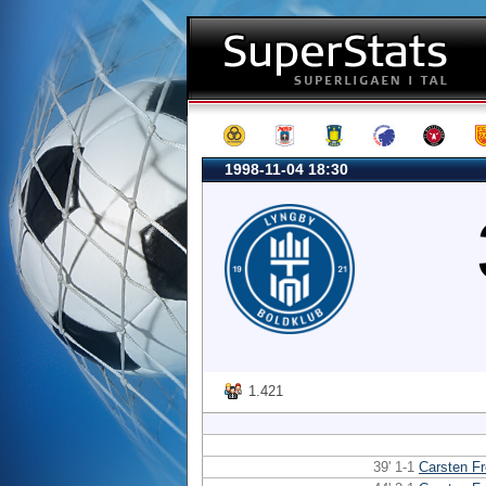
1998-11-04 18:30
1.421
39' 1-1
Carsten F