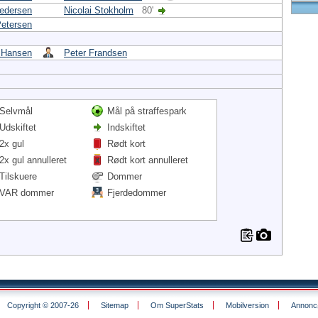
Pedersen
Nicolai Stokholm
80'
etersen
 Hansen
Peter Frandsen
Selvmål
Mål på straffespark
Udskiftet
Indskiftet
2x gul
Rødt kort
2x gul annulleret
Rødt kort annulleret
Tilskuere
Dommer
VAR dommer
Fjerdedommer
Copyright © 2007-26
Sitemap
Om SuperStats
Mobilversion
Annoncø