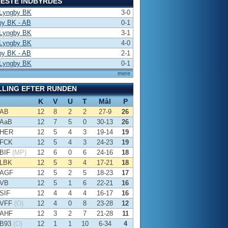
ESTE INDBYRDES
 Lyngby BK
3-0
by BK - AB
0-1
 Lyngby BK
3-1
 Lyngby BK
4-0
by BK - AB
2-1
 Lyngby BK
0-1
mere
LLING EFTER RUNDEN
K
V
U
T
Mål
P
AB
12
8
2
2
27-9
26
AaB
12
7
5
0
30-13
26
HER
12
5
4
3
19-14
19
FCK
12
5
4
3
24-23
19
BIF
(MP)
12
6
0
6
24-16
18
LBK
12
5
3
4
17-21
18
AGF
12
5
2
5
18-23
17
VB
12
5
1
6
22-21
16
SIF
12
4
4
4
16-17
16
VFF
(O)
12
4
0
8
23-28
12
AHF
12
3
2
7
21-28
11
B93
(O)
12
1
1
10
6-34
4