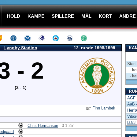
HOLD
KAMPE
SPILLERE
MÅL
KORT
ANDRE
Lyngby Stadion
12. runde 1998/1999
KAM
3 - 2
Start
- kam
- kam
(2 - 1)
RU
AGF -
AaB -
Finn Lambek
Herf
Vibor
B.93 
Chris Hermansen
0-1 25'
redgaard