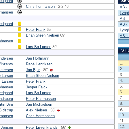
SEN
redgaard
Chris Hermansen
2-2 46'
AB -
rmansen
Lyng
AB -
redgaard
AB -
Peter Frank
65'
Lyng
Brian Steen Nielsen
69'
AB -
Johansen
Lars Bo Larsen
89'
STI
ndersen
Jan Hoffmann
1.
Vinzents
René Henriksen
2.
Petersen
Jan Bjur
80'
3.
e Larsen
Brian Steen Nielsen
4.
s Larsen
Peter Frank
5.
Johansen
Jesper Falck
6.
redgaard
Lars Bo Larsen
7.
indsberg
Peter Rasmussen
8.
tin Birn
Jan Michaelsen
9.
Bidstrup
Alex Nielsen
56'
10.
rmansen
Chris Hermansen
11.
12.
 Jensen
Peter Løvenkrands
56'