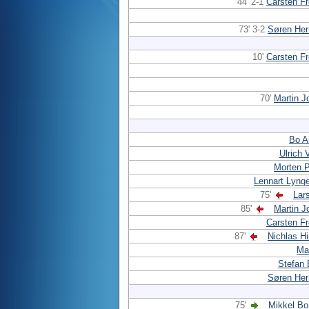
44' 2-1
Carsten F
73' 3-2
Søren He
10'
Carsten F
70'
Martin 
Bo A
Ulrich 
Morten 
Lennart Lyng
75'
Lar
85'
Martin 
Carsten F
87'
Nichlas H
Mar
Stefan 
Søren He
75'
Mikkel Bo