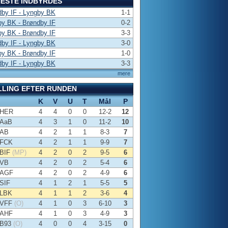
ESTE INDBYRDES
dby IF - Lyngby BK
1-1
by BK - Brøndby IF
0-2
by BK - Brøndby IF
3-3
dby IF - Lyngby BK
3-0
by BK - Brøndby IF
1-0
dby IF - Lyngby BK
3-3
mere
LLING EFTER RUNDEN
K
V
U
T
Mål
P
HER
4
4
0
0
12-2
12
AaB
4
3
1
0
11-2
10
AB
4
2
1
1
8-3
7
FCK
4
2
1
1
9-9
7
BIF
(MP)
4
2
0
2
9-5
6
VB
4
2
0
2
5-4
6
AGF
4
2
0
2
4-9
6
SIF
4
1
2
1
5-5
5
LBK
4
1
1
2
3-6
4
VFF
(O)
4
1
0
3
6-10
3
AHF
4
1
0
3
4-9
3
B93
(O)
4
0
0
4
3-15
0