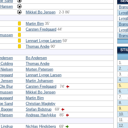
SEN
be Sand
 Hansen
Brøn
Mikkel Bo Jensen
2-3 86'
Lyng
Lyng
Martin Birn
35'
Brøn
Carsten Fredgaard
44'
Lyng
smussen
Brøn
Lennart Lynge Larsen
59'
Thomas Andie
90'
STI
ndersen
Bo Andersen
1.
 Colding
Thomas Andie
2.
 Nielsen
Morten Petersen
3.
rregaard
Lennart Lynge Larsen
4.
' Jensen
Martin Johansen
5.
Ole Bjur
Carsten Fredgaard
74'
6.
smussen
Mikkel Bo Jensen
7.
augaard
Martin Birn
8.
be Sand
Christian Magleby
9.
 Bagger
Stefan Bidstrup
69'
10.
 Hansen
Andreas Havlykke
85'
11.
12.
Lindrup
Nichlas Hindsberg
69'