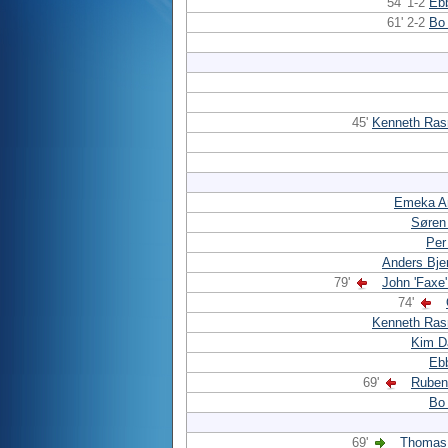
54' 1-2
Eb
61' 2-2
Bo
45'
Kenneth Ra
Emeka A
Søren
Per
Anders Bje
79'
John 'Faxe
74'
Kenneth Ra
Kim D
Eb
69'
Ruben
Bo
69'
Thomas 