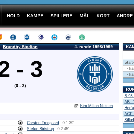
HOLD
KAMPE
SPILLERE
MÅL
KORT
ANDRE
Brøndby Stadion
4. runde 1998/1999
KAM
2 - 3
Start
- kam
- kam
(0 - 2)
RU
B.93 
AB - 
Kim Milton Nielsen
Herfø
AGF -
Silke
Carsten Fredgaard
0-1 39'
Stefan Bidstrup
0-2 45'