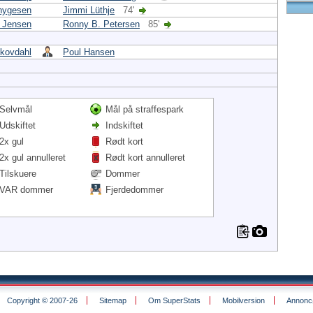
hygesen
Jimmi Lüthje
74'
 Jensen
Ronny B. Petersen
85'
kovdahl
Poul Hansen
Selvmål
Mål på straffespark
Udskiftet
Indskiftet
2x gul
Rødt kort
2x gul annulleret
Rødt kort annulleret
Tilskuere
Dommer
VAR dommer
Fjerdedommer
Copyright © 2007-26
Sitemap
Om SuperStats
Mobilversion
Annoncø