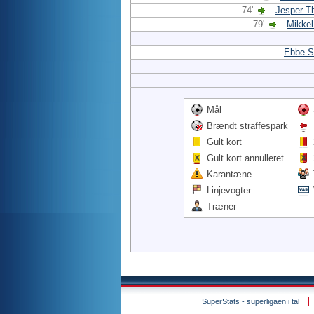
74'
Jesper T
79'
Mikkel
Ebbe S
Mål
Brændt straffespark
Gult kort
Gult kort annulleret
Karantæne
Linjevogter
Træner
SuperStats - superligaen i tal