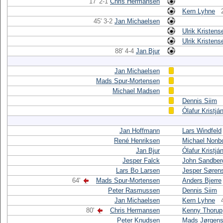
17' 2-1
Chris Hermansen
Kern Lyhne
45' 3-2
Jan Michaelsen
Ulrik Kristens
Ulrik Kristens
88' 4-4
Jan Bjur
Jan Michaelsen
Mads Spur-Mortensen
Michael Madsen
Dennis Siim
Ólafur Kristjá
Jan Hoffmann
Lars Windfeld
René Henriksen
Michael Nonb
Jan Bjur
Ólafur Kristjá
Jesper Falck
John Sandber
Lars Bo Larsen
Jesper Søren
64'
Mads Spur-Mortensen
Anders Bjerre
Peter Rasmussen
Dennis Siim
Jan Michaelsen
Kern Lyhne
80'
Chris Hermansen
Kenny Thorup
Peter Knudsen
Mads Jørgen