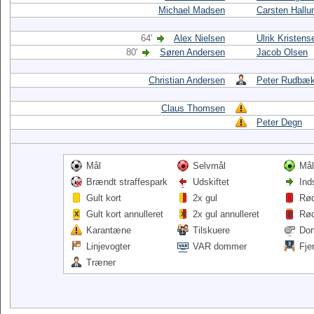
Michael Madsen
Carsten Hall
64'
Alex Nielsen
Ulrik Kristens
80'
Søren Andersen
Jacob Olsen
Christian Andersen
Peter Rudbæ
Claus Thomsen
Peter Degn
Mål
Selvmål
Mål
Brændt straffespark
Udskiftet
Ind
Gult kort
2x gul
Rød
Gult kort annulleret
2x gul annulleret
Rød
Karantæne
Tilskuere
Do
Linjevogter
VAR dommer
Fje
Træner