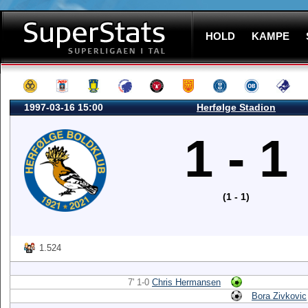
HOLD
KAMPE
1997-03-16 15:00
Herfølge Stadion
1 - 1
(1 - 1)
1.524
7' 1-0
Chris Hermansen
Bora Zivkovic