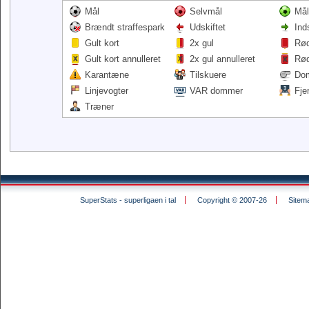
Mål
Selvmål
Mål
Brændt straffespark
Udskiftet
Ind
Gult kort
2x gul
Rød
Gult kort annulleret
2x gul annulleret
Rød
Karantæne
Tilskuere
Do
Linjevogter
VAR dommer
Fje
Træner
SuperStats - superligaen i tal
Copyright © 2007-26
Sitem