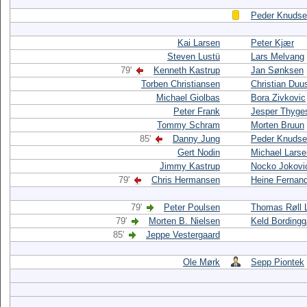
Peder Knuds
Kai Larsen
Peter Kjær
Steven Lustü
Lars Melvang
79'
Kenneth Kastrup
Jan Sønksen
Torben Christiansen
Christian Duu
Michael Giolbas
Bora Zivkovic
Peter Frank
Jesper Thyge
Tommy Schram
Morten Bruun
85'
Danny Jung
Peder Knuds
Gert Nodin
Michael Larse
Jimmy Kastrup
Nocko Jokovi
79'
Chris Hermansen
Heine Fernan
79'
Peter Poulsen
Thomas Røll 
79'
Morten B. Nielsen
Keld Bordingg
85'
Jeppe Vestergaard
Ole Mørk
Sepp Piontek